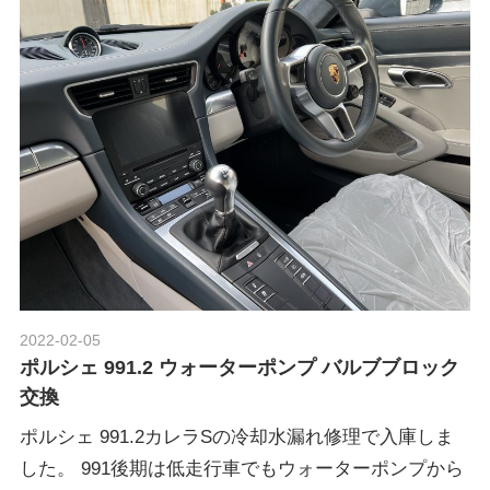
グ
p
や
レ
o
ー
ス
レ
r
ポ
ー
t
ト
な
ど
ポ
を
ご
2022-02-05
Morethan Motorsport
ル
紹
ポルシェ 991.2 ウォーターポンプ バルブブロック
介
交換
い
シ
ポルシェ 991.2カレラSの冷却水漏れ修理で入庫しま
た
した。 991後期は低走行車でもウォーターポンプから
し