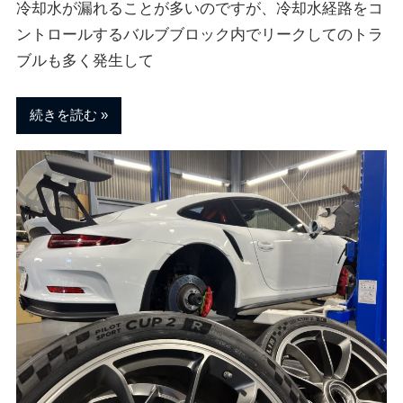
ェ
ま
冷却水が漏れることが多いのですが、冷却水経路をコ
す
ントロールするバルブブロック内でリークしてのトラ
。
ブルも多く発生して
チ
続きを読む
ュ
ー
ニ
ン
グ