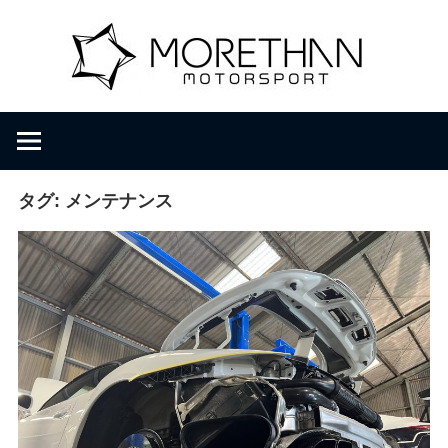
コ
M
ン
テ
ン
o
F
ツ
V
へ
D
r
ス
B
キ
タグ:
メンテナンス
r
ッ
e
o
プ
m
b
t
a
c
h
h
e
r
a
・