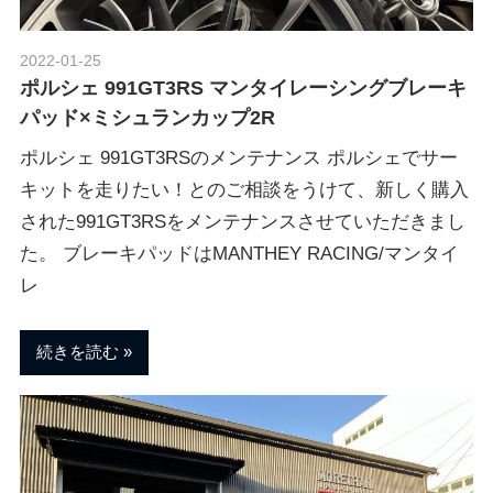
ブ
2022-01-25
Morethan Motorsport
ロ
ポルシェ 991GT3RS マンタイレーシングブレーキ
パッド×ミシュランカップ2R
グ
ポルシェ 991GT3RSのメンテナンス ポルシェでサー
キットを走りたい！とのご相談をうけて、新しく購入
された991GT3RSをメンテナンスさせていただきまし
た。 ブレーキパッドはMANTHEY RACING/マンタイ
レ
続きを読む