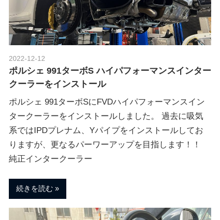
ポ
n
ル
シ
ェ
M
純
2022-12-12
Morethan Motorsport
正
ポルシェ 991ターボS ハイパフォーマンスインター
o
パ
クーラーをインストール
ー
ツ
ポルシェ 991ターボSにFVDハイパフォーマンスイン
t
・
タークーラーをインストールしました。 過去に吸気
E
系ではIPDプレナム、Yパイプをインストールしてお
o
C
りますが、更なるパーワーアップを目指します！！
U
純正インタークーラー
チ
r
ュ
ー
続きを読む
s
ニ
ン