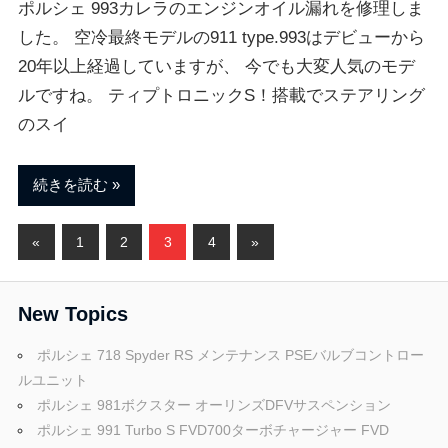
ポルシェ 993カレラのエンジンオイル漏れを修理しま
した。 空冷最終モデルの911 type.993はデビューから
20年以上経過していますが、 今でも大変人気のモデ
ルですね。 ティプトロニックS！搭載でステアリング
のスイ
続きを読む
投
前
次
«
1
2
3
4
»
の
の
稿
記
記
New Topics
ナ
事
事
ビ
ポルシェ 718 Spyder RS メンテナンス PSEバルブコントロー
ルユニット
ゲ
ポルシェ 981ボクスター オーリンズDFVサスペンション
ポルシェ 991 Turbo S FVD700ターボチャージャー FVD
ー