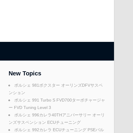
New Topics
ポルシェ 981ボクスター オーリンズDFVサスペ
ンション
ポルシェ 991 Turbo S FVD700ターボチャージャ
ー FVD Tuning Level 3
ポルシェ 996カレラ40THアニバーサリー オーリ
ンズサスペンション ECUチューニング
ポルシェ 992カレラ ECUチューニング PSEバル