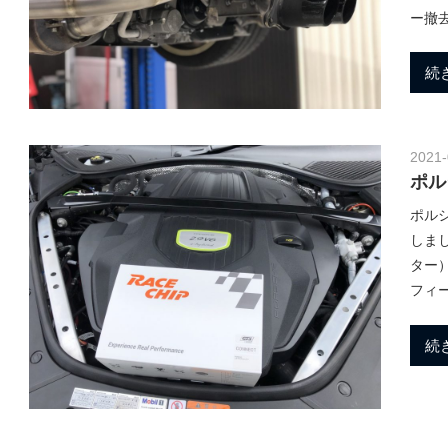
h
ー撤
ポ
ル
a
続
シ
ェ
純
n
正
2021-
パ
ポル
ー
ポルシ
M
ツ
しまし
・
ター
E
フィ
o
C
U
続
チ
t
ュ
ー
ニ
ン