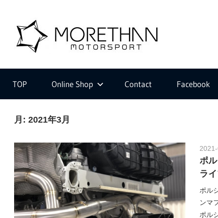
コ
ン
M
テ
ン
ツ
F
o
へ
V
ス
D
TOP
Online Shop
Contact
Facebook
キ
B
r
ッ
r
プ
月:
2021年3月
o
m
e
b
2021-
a
ポル
c
ライ
t
h
ポルシ
e
ンマフ
r
ポル
・