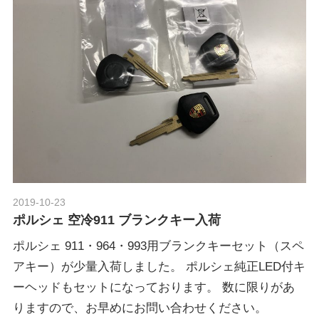
グ
p
や
レ
o
ー
ス
レ
r
ポ
ー
t
ト
な
ど
ポ
を
2019-10-23
Morethan Motorsport
ご
ポルシェ 空冷911 ブランクキー入荷
ル
紹
ポルシェ 911・964・993用ブランクキーセット（スペ
介
アキー）が少量入荷しました。 ポルシェ純正LED付キ
い
シ
ーヘッドもセットになっております。 数に限りがあ
た
し
りますので、お早めにお問い合わせください。