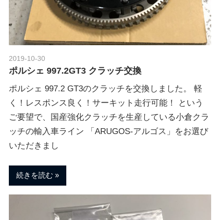
ポ
n
ル
シ
ェ
M
純
2019-10-30
Morethan Motorsport
正
ポルシェ 997.2GT3 クラッチ交換
o
パ
ー
ポルシェ 997.2 GT3のクラッチを交換しました。 軽
ツ
く！レスポンス良く！サーキット走行可能！ という
t
・
ご要望で、国産強化クラッチを生産している小倉クラ
E
ッチの輸入車ライン 「ARUGOS-アルゴス」をお選び
o
C
いただきまし
U
チ
r
ュ
続きを読む
ー
s
ニ
ン