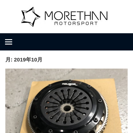
コ
M
ン
テ
ン
o
F
ツ
V
へ
D
r
ス
B
キ
月:
2019年10月
r
ッ
e
o
プ
m
b
t
a
c
h
h
e
r
a
・