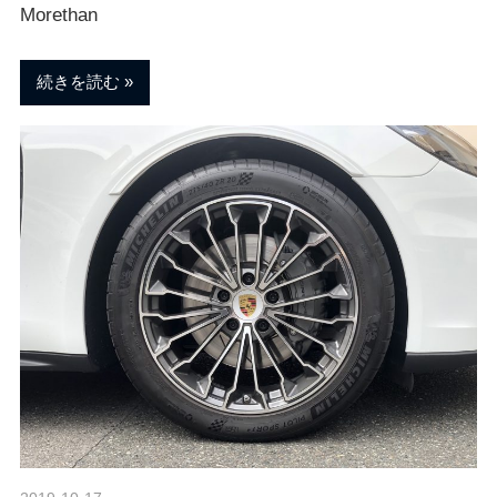
ェ
ま
Morethan
す
。
チ
続きを読む
ュ
ー
ニ
ン
グ