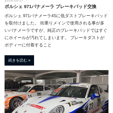
ブ
2019-10-17
Morethan Motorsport
ポルシェ 971パナメーラ ブレーキパッド交換
ポルシェ 971パナメーラ4Sに低ダストブレーキパッド
ロ
を取付けました。 街乗りメインで使用される事が多
いパナメーラですが、純正のブレーキパッドではすぐ
グ
にホイールが汚れてしまいます。 ブレーキダストが
ボディーに付着すること
続きを読む