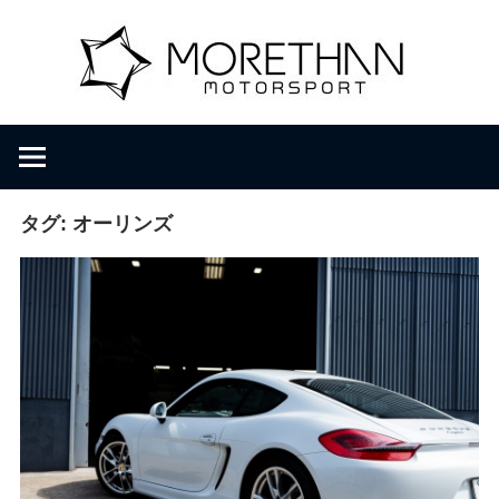
コ
M
ン
テ
ン
o
F
ツ
V
へ
D
r
ス
B
キ
タグ:
オーリンズ
r
ッ
e
o
プ
m
b
t
a
c
h
h
e
r
a
・