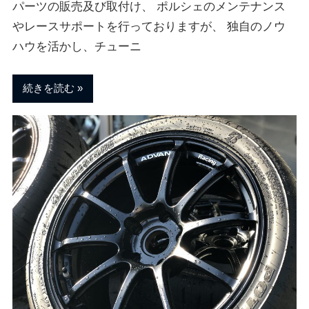
ェ
ま
パーツの販売及び取付け、 ポルシェのメンテナンス
す
やレースサポートを行っておりますが、 独自のノウ
。
ハウを活かし、チューニ
チ
続きを読む
ュ
ー
ニ
ン
グ