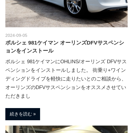
ポ
n
ル
シ
ェ
M
純
2024-09-05
Morethan Motorsport
正
ポルシェ 981ケイマン オーリンズDFVサスペンシ
o
パ
ョンをインストール
ー
ツ
ポルシェ 981ケイマンにOHLINS/オーリンズ DFVサス
t
・
ペンションをインストールしました。 街乗り+ワイン
E
ディングドライブを軽快に走りたいとのご相談から、
o
C
オーリンズのDFVサスペンションをオススメさせてい
U
ただきまし
チ
r
ュ
ー
続きを読む
s
ニ
ン