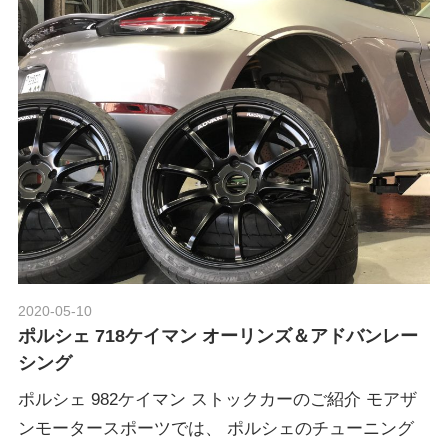
グ
p
や
レ
o
ー
ス
レ
r
ポ
ー
t
ト
な
ど
ポ
を
ご
2020-05-10
Morethan Motorsport
ル
紹
ポルシェ 718ケイマン オーリンズ＆アドバンレー
介
シング
い
シ
ポルシェ 982ケイマン ストックカーのご紹介 モアザ
た
ンモータースポーツでは、 ポルシェのチューニング
し