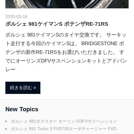
ブ
2020-03-16
Morethan Motorsport
ロ
ポルシェ 981ケイマンS ポテンザRE-71RS
ポルシェ 981ケイマンSのタイヤ交換です。 サーキッ
グ
ト走行する今回のケイマンSは、 BRIDGESTONE ポ
テンザの新作RE-71RSをお選びいただきました。 す
でにオーリンズDFVサスペンションキットとアドバン
レー
続きを読む
New Topics
ポルシェ 981ボクスター オーリンズDFVサスペンション
ポルシェ 991 Turbo S FVD700ターボチャージャー FVD