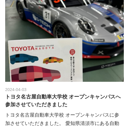
グ
p
や
レ
o
ー
ス
レ
r
ポ
ー
t
ト
な
ど
ポ
を
ご
2024-04-03
Morethan Motorsport
ル
紹
トヨタ名古屋自動車大学校 オープンキャンパスへ
介
参加させていただきました
い
シ
トヨタ名古屋自動車大学校 オープンキャンパスに参
た
加させていただきました。 愛知県清須市にある自動
し