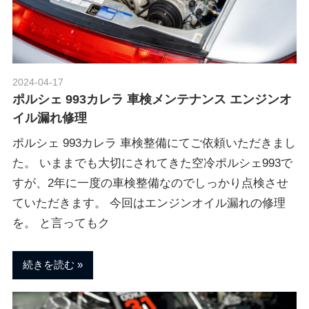
ポ
n
ル
シ
ェ
M
純
2024-04-17
Morethan Motorsport
正
ポルシェ 993カレラ 車検メンテナンス エンジンオ
o
パ
イル漏れ修理
ー
ツ
ポルシェ 993カレラ 車検整備にてご依頼いただきまし
t
・
た。 いままでも大切にされてきた空冷ポルシェ993で
E
すが、2年に一度の車検整備なのでしっかり点検させ
o
C
ていただきます。 今回はエンジンオイル漏れの修理
U
を。 と言ってもク
チ
r
ュ
ー
続きを読む
s
ニ
ン