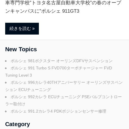
ェ
ま
車専門学校”トヨタ名古屋自動車大学校”の春のオープ
す
ンキャンパスに”ポルシェ 911GT3
。
チ
続きを読む
ュ
New Topics
ー
ポルシェ 981ボクスター オーリンズDFVサスペンション
ポルシェ 991 Turbo S FVD700ターボチャージャー FVD
ニ
Tuning Level 3
ポルシェ 996カレラ40THアニバーサリー オーリンズサスペン
ション ECUチューニング
ン
ポルシェ 992カレラ ECUチューニング PSEバルブコントロー
ラー取付け
グ
ポルシェ 991.2カレラ4 PDKポジションセンサー修理
Category