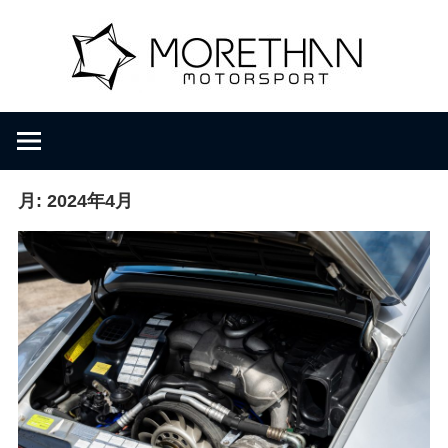
コ
M
ン
テ
ン
o
F
ツ
V
へ
D
r
ス
B
キ
月:
2024年4月
r
ッ
e
o
プ
m
b
t
a
c
h
h
e
r
a
・