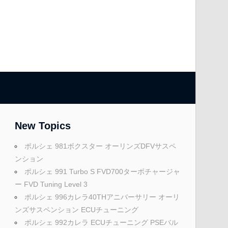
New Topics
ポルシェ 981ボクスター オーリンズDFVサスペ
ンション
ポルシェ 991 Turbo S FVD700ターボチャージャ
ー FVD Tuning Level 3
ポルシェ 996カレラ40THアニバーサリー オーリ
ンズサスペンション ECUチューニング
ポルシェ 992カレラ ECUチューニング PSEバル