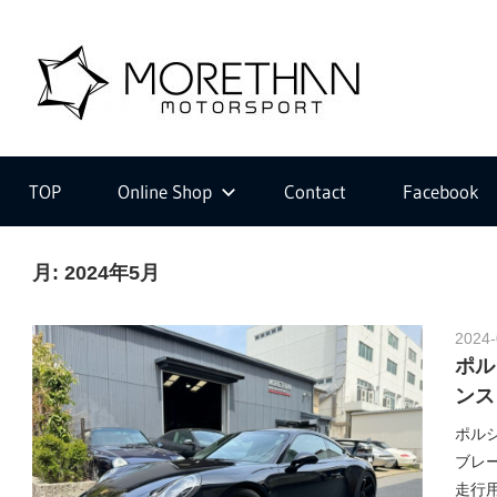
コ
ン
M
テ
ン
ツ
F
o
へ
V
ス
D
TOP
Online Shop
Contact
Facebook
キ
B
r
ッ
r
プ
月:
2024年5月
o
m
e
b
2024-
a
ポル
c
ンス
t
h
ポルシ
e
ブレ
r
走行用
・