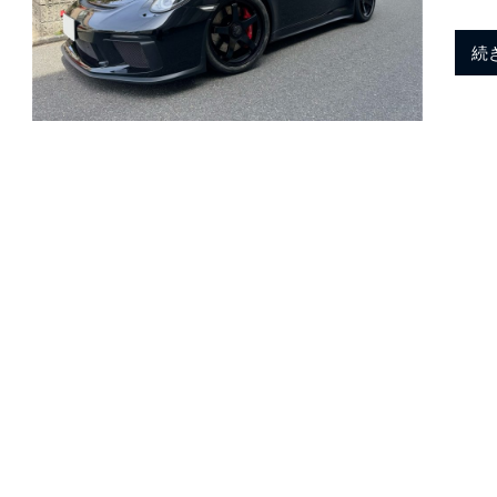
h
ポ
続
ル
a
シ
ェ
純
n
正
パ
ー
M
ツ
・
E
o
C
U
チ
t
ュ
ー
ニ
ン