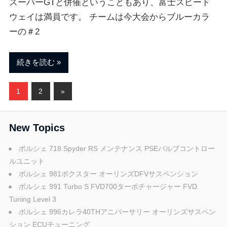
スーパーGTと併催ということもあり、富士スピード
ウェイは満員です。 チームは今大会からブルーカラ
ーの＃2
続きを読む
投
次
1
2
»
の
稿
記
New Topics
ナ
事
ビ
ポルシェ 718 Spyder RS メンテナンス PSEバルブコントロー
ルユニット
ゲ
ポルシェ 981ボクスター オーリンズDFVサスペンション
ポルシェ 991 Turbo S FVD700ターボチャージャー FVD
ー
Tuning Level 3
シ
ポルシェ 996カレラ40THアニバーサリー オーリンズサスペン
ション ECUチューニング