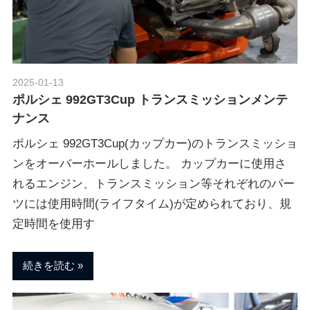
ポ
n
ル
シ
ェ
M
純
2025-01-13
Morethan Motorsport
正
ポルシェ 992GT3Cup トランスミッションメンテ
o
パ
ナンス
ー
ツ
ポルシェ 992GT3Cup(カップカー)のトランスミッショ
t
・
ンをオーバーホールしました。 カップカーに使用さ
E
れるエンジン、トランスミッション等それぞれのパー
o
C
ツには使用時間(ライフタイム)が定められており、規
U
定時間を使用す
チ
r
ュ
ー
続きを読む
s
ニ
ン