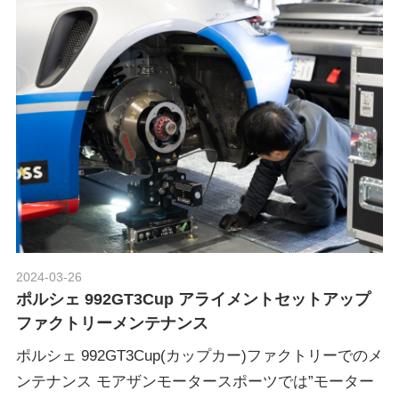
グ
p
や
レ
o
ー
ス
レ
r
ポ
ー
t
ト
な
ど
ポ
を
ご
2024-03-26
Morethan Motorsport
ル
紹
ポルシェ 992GT3Cup アライメントセットアップ
介
ファクトリーメンテナンス
い
シ
ポルシェ 992GT3Cup(カップカー)ファクトリーでのメ
た
ンテナンス モアザンモータースポーツでは”モーター
し