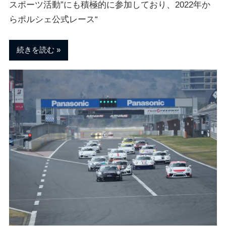
ェ
ま
スポーツ活動”にも積極的に参加しており、2022年か
す
らポルシェ公式レース“
。
チ
続きを読む
ュ
ー
ニ
ン
グ