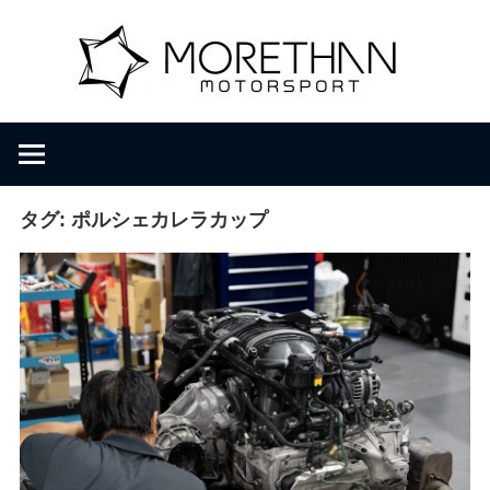
コ
M
ン
テ
ン
o
F
ツ
V
へ
D
r
ス
B
キ
タグ:
ポルシェカレラカップ
r
ッ
e
o
プ
m
b
t
a
c
h
h
e
r
a
・