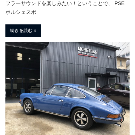
ェ
ま
フラーサウンドを楽しみたい！ということで、 PSE
す
ポルシェスポ
。
チ
続きを読む
ュ
ー
ニ
ン
グ