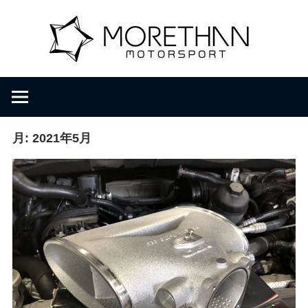
コ
M
ン
テ
ン
o
F
ツ
V
へ
D
r
ス
B
キ
月:
2021年5月
r
ッ
e
o
プ
m
b
t
a
c
h
h
e
r
a
・