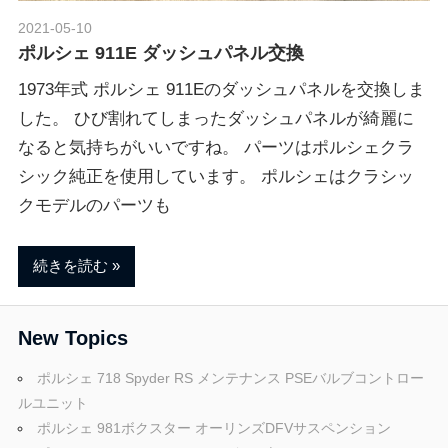
ブ
2021-05-10
Morethan Motorsport
ポルシェ 911E ダッシュパネル交換
ロ
1973年式 ポルシェ 911Eのダッシュパネルを交換しま
した。 ひび割れてしまったダッシュパネルが綺麗に
グ
なると気持ちがいいですね。 パーツはポルシェクラ
シック純正を使用しています。 ポルシェはクラシッ
クモデルのパーツも
続きを読む
New Topics
ポルシェ 718 Spyder RS メンテナンス PSEバルブコントロー
ルユニット
ポルシェ 981ボクスター オーリンズDFVサスペンション