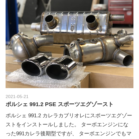
グ
p
や
レ
o
ー
ス
レ
r
ポ
ー
t
ト
な
ど
ポ
を
ご
2021-05-21
Morethan Motorsport
ル
紹
ポルシェ 991.2 PSE スポーツエグゾースト
介
ポルシェ 991.2 カレラカブリオレにスポーツエグゾー
い
シ
ストをインストールしました。 ターボエンジンにな
た
った991カレラ後期型ですが、 ターボエンジンでもマ
し