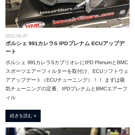
ポ
n
ル
シ
ェ
M
純
2021-05-27
Morethan Motorsport
正
ポルシェ 991カレラS IPDプレナム ECUアップデ
o
パ
ート
ー
ツ
ポルシェ 991カレラSカブリオレにIPD PlenumとBMC
t
・
スポーツエアーフィルターを取付け、ECUソフトウェ
E
アアップデート（ECUチューニング）！！ まずは吸
o
C
気チューニングの定番、IPDプレナムとBMCエアーフ
U
ィル
チ
r
ュ
ー
続きを読む
s
ニ
ン