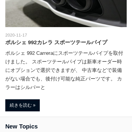
ポ
n
ル
シ
ェ
M
純
2020-11-17
Morethan Motorsport
正
ポルシェ 992カレラ スポーツテールパイプ
o
パ
ー
ポルシェ 992 Carreraにスポーツテールパイプを取付
ツ
けました。 スポーツテールパイプは新車オーダー時
t
・
にオプションで選択できますが、 中古車などで装備
E
がない場合でも、後付け可能な純正パーツです。 カ
o
C
ラーはシルバーと
U
チ
r
ュ
続きを読む
ー
s
ニ
New Topics
ン