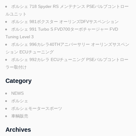
グ
p
ポルシェ 718 Spyder RS メンテナンス PSEバルブコントロー
や
ルユニット
レ
ポルシェ 981ボクスター オーリンズDFVサスペンション
o
ー
ポルシェ 991 Turbo S FVD700ターボチャージャー FVD
ス
Tuning Level 3
レ
r
ポルシェ 996カレラ40THアニバーサリー オーリンズサスペン
ポ
ション ECUチューニング
ー
ポルシェ 992カレラ ECUチューニング PSEバルブコントロー
t
ト
ラー取付け
な
ど
Category
ポ
を
ご
NEWS
ル
紹
ポルシェ
介
ポルシェモータースポーツ
い
車輌販売
シ
た
Archives
し