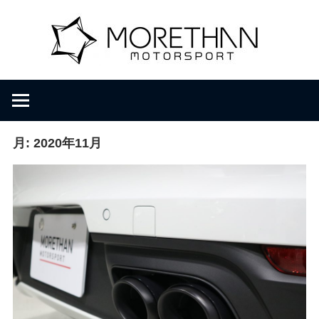
コ
M
ン
テ
ン
o
F
ツ
V
へ
D
r
ス
B
キ
月:
2020年11月
r
ッ
e
o
プ
m
b
t
a
c
h
h
e
r
a
・