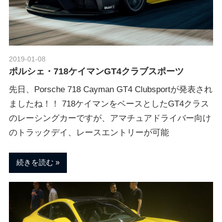
ポ
n
ル
シ
ェ
M
純
2019-01-08
Morethan Motorsport
正
ポルシェ・718ケイマンGT4クラブスポーツ
o
パ
ー
先日、Porsche 718 Cayman GT4 Clubsportが発表され
ツ
ましたね！！ 718ケイマンをベースとしたGT4クラス
t
・
のレーシングカーですが、アマチュアドライバー向け
E
のトラックデイ、レースエントリーが可能
o
C
U
続きを読む
チ
r
ュ
ー
s
ニ
ン