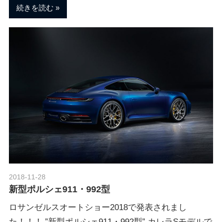
ェ
ま
続きを読む
す
。
チ
ュ
ー
ニ
ン
2018-11-28
Morethan Motorsport
新型ポルシェ911・992型
グ
ロサンゼルスオートショー2018で発表されまし
た！！！ ”新型ポルシェ911・992型” カレラSモデルで