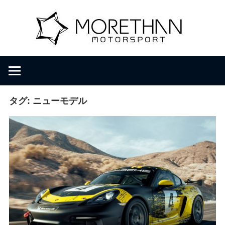
コ
M
ン
テ
ン
o
F
ツ
V
へ
D
r
ス
B
キ
タグ:
ニューモデル
r
ッ
e
o
プ
m
b
t
a
c
h
h
e
r
a
・