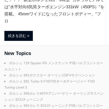
ブ
は”水平対向6気筒ターボエンジン331kW（450PS）”を
搭載。 45mmワイドになったフロントボディー、”フ
ロ
ロ
グ
続きを読む
New Topics
ポルシェ 718 Spyder RS メンテナンス PSEバルブコントロー
ルユニット
ポルシェ 981ボクスター オーリンズDFVサスペンション
ポルシェ 991 Turbo S FVD700ターボチャージャー FVD
Tuning Level 3
ポルシェ 996カレラ40THアニバーサリー オーリンズサスペン
ション ECUチューニング
ポルシェ 992カレラ ECUチューニング PSEバルブコントロー