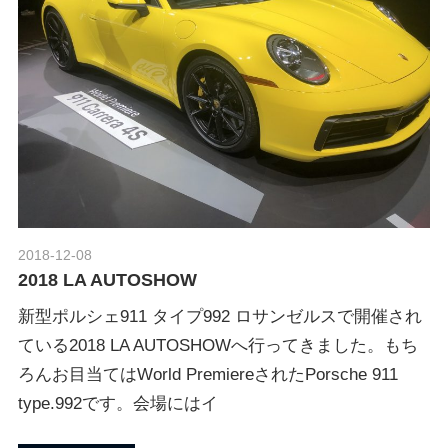
グ
p
や
レ
o
ー
ス
レ
r
ポ
ー
t
ト
な
2018-12-08
Morethan Motorsport
ど
ポ
2018 LA AUTOSHOW
を
ご
新型ポルシェ911 タイプ992 ロサンゼルスで開催され
ル
紹
ている2018 LA AUTOSHOWへ行ってきました。もち
介
ろんお目当てはWorld PremiereされたPorsche 911
い
シ
type.992です。会場にはイ
た
し