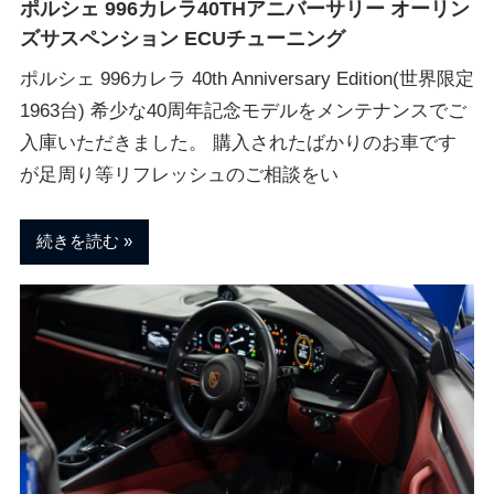
ブ
ポルシェ 996カレラ40THアニバーサリー オーリン
ズサスペンション ECUチューニング
ロ
ポルシェ 996カレラ 40th Anniversary Edition(世界限定
1963台) 希少な40周年記念モデルをメンテナンスでご
グ
入庫いただきました。 購入されたばかりのお車です
が足周り等リフレッシュのご相談をい
続きを読む