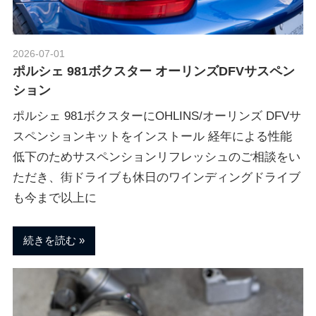
ポ
n
ル
シ
2026-07-01
Morethan Motorsport
ェ
M
ポルシェ 981ボクスター オーリンズDFVサスペン
純
ション
正
o
パ
ポルシェ 981ボクスターにOHLINS/オーリンズ DFVサ
ー
スペンションキットをインストール 経年による性能
ツ
t
低下のためサスペンションリフレッシュのご相談をい
・
ただき、街ドライブも休日のワインディングドライブ
E
o
C
も今まで以上に
U
チ
r
続きを読む
ュ
ー
s
ニ
ン