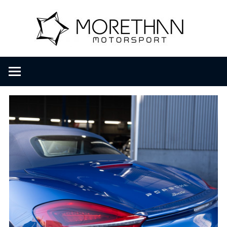
コ
M
ン
テ
ン
o
F
ツ
V
へ
D
r
ス
B
キ
r
ッ
e
o
プ
m
b
t
a
c
h
h
e
r
a
・