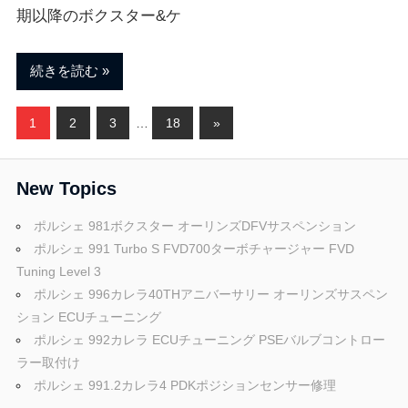
期以降のボクスター&ケ
続きを読む
投
次
1
2
3
…
18
»
の
稿
記
New Topics
ナ
事
ビ
ポルシェ 981ボクスター オーリンズDFVサスペンション
ポルシェ 991 Turbo S FVD700ターボチャージャー FVD
ゲ
Tuning Level 3
ポルシェ 996カレラ40THアニバーサリー オーリンズサスペン
ー
ション ECUチューニング
シ
ポルシェ 992カレラ ECUチューニング PSEバルブコントロー
ラー取付け
ョ
ポルシェ 991.2カレラ4 PDKポジションセンサー修理
ン