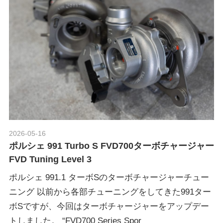
グ
p
や
レ
o
ー
ス
レ
r
ポ
ー
t
ト
な
ど
ポ
2026-05-16
Morethan Motorsport
を
ポルシェ 991 Turbo S FVD700ターボチャージャー
ご
FVD Tuning Level 3
ル
紹
ポルシェ 991.1 ターボSのターボチャージャーチュー
介
い
ニング 以前から各部チューニングをしてきた991ター
シ
た
ボSですが、今回はターボチャージャーをアップデー
し
トしました。 “FVD700 Series Spor