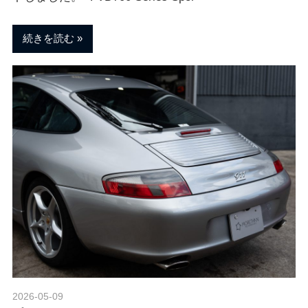
ェ
ま
す
続きを読む
。
チ
ュ
ー
ニ
ン
グ
2026-05-09
Morethan Motorsport