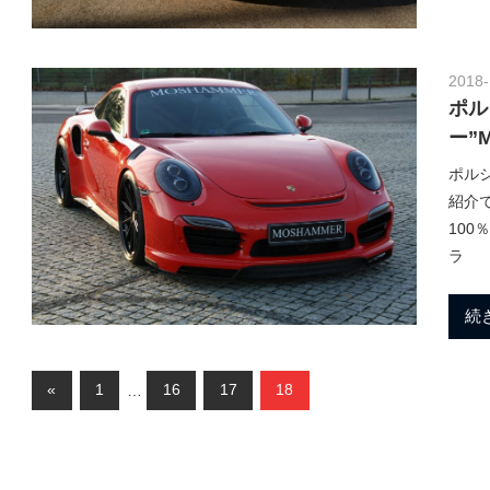
h
ポ
ル
a
シ
2018-
ポル
ェ
純
ー”
n
正
ポルシ
パ
紹介
ー
100
M
ツ
ラ
・
E
続
o
C
U
チ
投
前
«
1
…
16
17
18
t
ュ
の
稿
ー
記
ニ
ナ
事
ン