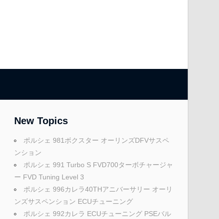
New Topics
ポルシェ 981ボクスター オーリンズDFVサスペ
ンション
ポルシェ 991 Turbo S FVD700ターボチャージャ
ー FVD Tuning Level 3
ポルシェ 996カレラ40THアニバーサリー オーリ
ンズサスペンション ECUチューニング
ポルシェ 992カレラ ECUチューニング PSEバル