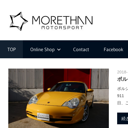
コ
ン
M
テ
ン
ツ
F
o
へ
V
ス
D
TOP
Online Shop
Contact
Facebook
キ
B
r
ッ
r
プ
o
2018-
m
ポルシ
e
b
ポルシ
a
911
c
t
日、
h
e
続
r
・