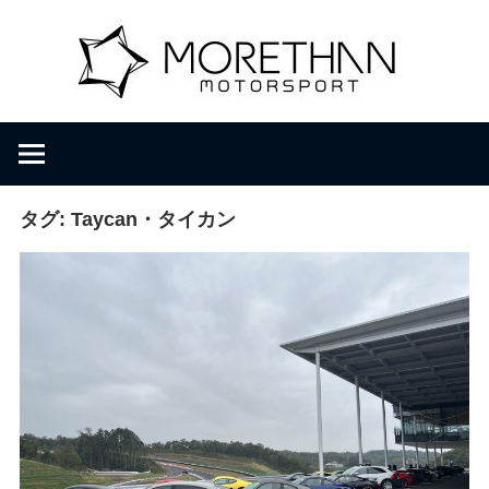
コ
M
ン
テ
ン
o
F
ツ
V
へ
D
r
ス
B
キ
タグ:
Taycan・タイカン
r
ッ
e
o
プ
m
b
t
a
c
h
h
e
r
a
・