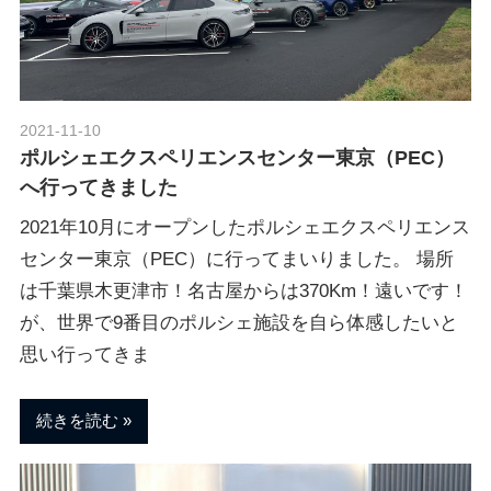
ポ
n
ル
シ
ェ
M
純
2021-11-10
Morethan Motorsport
正
ポルシェエクスペリエンスセンター東京（PEC）
o
パ
へ行ってきました
ー
ツ
2021年10月にオープンしたポルシェエクスペリエンス
t
・
センター東京（PEC）に行ってまいりました。 場所
E
は千葉県木更津市！名古屋からは370Km！遠いです！
o
C
が、世界で9番目のポルシェ施設を自ら体感したいと
U
思い行ってきま
チ
r
ュ
ー
続きを読む
s
ニ
ン