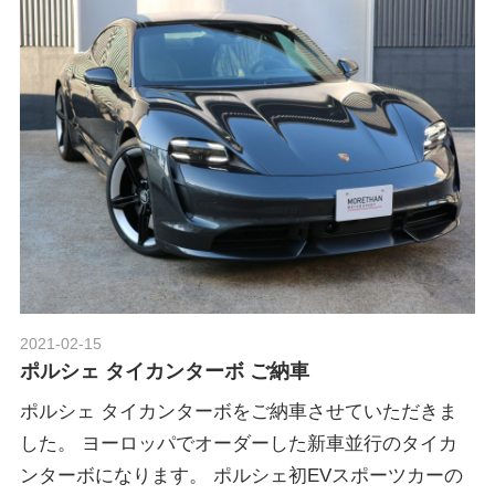
グ
p
や
レ
o
ー
ス
レ
r
ポ
ー
t
ト
な
ど
ポ
を
ご
2021-02-15
Morethan Motorsport
ル
紹
ポルシェ タイカンターボ ご納車
介
ポルシェ タイカンターボをご納車させていただきま
い
シ
した。 ヨーロッパでオーダーした新車並行のタイカ
た
ンターボになります。 ポルシェ初EVスポーツカーの
し