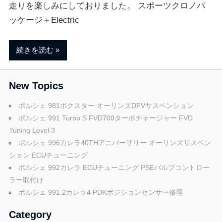
ェ
ま
走りを楽しみにしておりました。 スポーツクロノパ
す
ッケージ＋Electric
。
チ
続きを読む
ュ
New Topics
ー
ポルシェ 981ボクスター オーリンズDFVサスペンション
ポルシェ 991 Turbo S FVD700ターボチャージャー FVD
ニ
Tuning Level 3
ポルシェ 996カレラ40THアニバーサリー オーリンズサスペン
ション ECUチューニング
ン
ポルシェ 992カレラ ECUチューニング PSEバルブコントロー
ラー取付け
グ
ポルシェ 991.2カレラ4 PDKポジションセンサー修理
Category