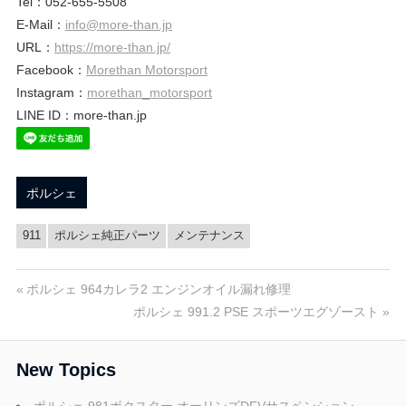
ブ
Tel：052-655-5508
E-Mail：
info@more-than.jp
URL：
https://more-than.jp/
ロ
Facebook：
Morethan Motorsport
Instagram：
morethan_motorsport
グ
LINE ID：more-than.jp
ポルシェ
911
ポルシェ純正パーツ
メンテナンス
投
前
ポルシェ 964カレラ2 エンジンオイル漏れ修理
の
次
ポルシェ 991.2 PSE スポーツエグゾースト
稿
投
の
稿:
投
ナ
New Topics
稿:
ビ