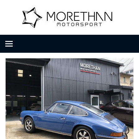
コ
M
ン
テ
ン
o
F
ツ
V
へ
D
r
ス
B
キ
r
ッ
e
o
プ
m
b
t
a
c
h
h
e
r
a
・