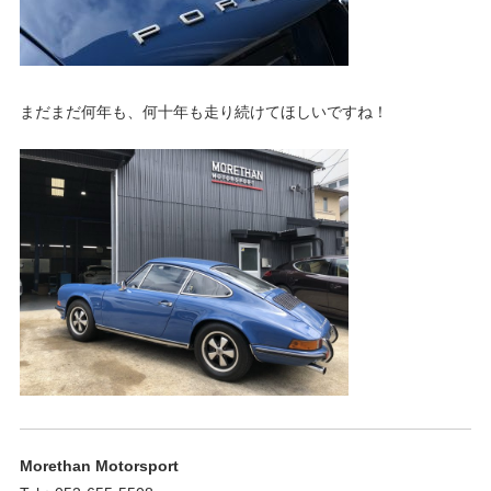
ェ
ま
す
。
チ
まだまだ何年も、何十年も走り続けてほしいですね！
ュ
ー
ニ
ン
グ
Morethan Motorsport