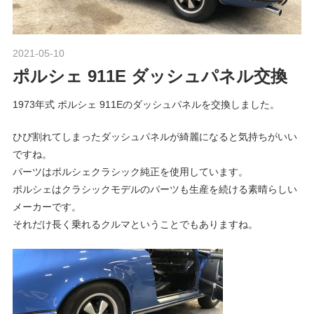
ポ
n
ル
シ
2021-05-10
Morethan Motorsport
ェ
M
ポルシェ 911E ダッシュパネル交換
純
正
o
1973年式 ポルシェ 911Eのダッシュパネルを交換しました。
パ
ー
ひび割れてしまったダッシュパネルが綺麗になると気持ちがいい
ツ
t
ですね。
・
パーツはポルシェクラシック純正を使用しています。
E
ポルシェはクラシックモデルのパーツも生産を続ける素晴らしい
o
C
メーカーです。
U
それだけ長く乗れるクルマということでもありますね。
チ
r
ュ
ー
s
ニ
ン