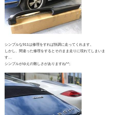
グ
p
や
レ
o
ー
ス
レ
r
ポ
シンプルな911は修理をすれば快調に走ってくれます。
ー
しかし、間違った修理をするとそのまま走りに現れてしまいま
t
ト
す…
な
シンプルがゆえの難しさがありますね^^;
ど
ポ
を
ご
ル
紹
介
い
シ
た
し