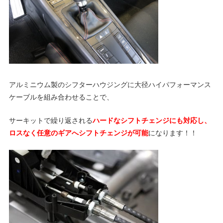
グ
p
や
レ
o
ー
ス
レ
r
ポ
アルミニウム製のシフターハウジングに大径ハイパフォーマンス
ー
ケーブルを組み合わせることで、
t
ト
な
サーキットで繰り返される
ハードなシフトチェンジにも対応し、
ど
ポ
ロスなく任意のギアへシフトチェンジが可能
になります！！
を
ご
ル
紹
介
い
シ
た
し