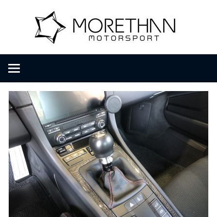
コ
M
ン
テ
ン
o
F
ツ
V
へ
D
r
ス
B
キ
r
ッ
e
o
プ
m
b
t
a
c
h
h
e
r
a
・