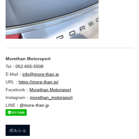
ブ
ロ
グ
Morethan Motorsport
Tel：
052-655-5508
E-Mail：
info@more-than.jp
URL：
https://more-than.jp/
Facebook：
Morethan Motorsport
Instagram：
morethan_motorsport
LINE：
@more-than.jp
ポルシェ