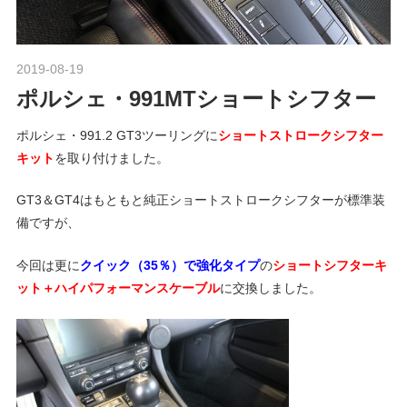
ポ
n
ル
シ
2019-08-19
Morethan Motorsport
ェ
M
ポルシェ・991MTショートシフター
純
正
o
ポルシェ・991.2 GT3ツーリングに
ショートストロークシフター
パ
キット
を取り付けました。
ー
ツ
t
GT3＆GT4はもともと純正ショートストロークシフターが標準装
・
備ですが、
E
o
C
今回は更に
クイック（35％）で強化タイプ
の
ショートシフターキ
U
ット＋ハイパフォーマンスケーブル
に交換しました。
チ
r
ュ
ー
s
ニ
ン