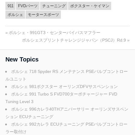
911
FVDパーツ
チューニング
ボクスター・ケイマン
ポルシェ
モータースポーツ
投
前
ポルシェ・991GT3・センターバイパスマフラー
の
次
ポルシェスプリントチャレンジジャパン（PSCJ）Rd.9
稿
投
の
稿:
投
ナ
New Topics
稿:
ビ
ポルシェ 718 Spyder RS メンテナンス PSEバルブコントロー
ルユニット
ゲ
ポルシェ 981ボクスター オーリンズDFVサスペンション
ー
ポルシェ 991 Turbo S FVD700ターボチャージャー FVD
Tuning Level 3
シ
ポルシェ 996カレラ40THアニバーサリー オーリンズサスペン
ョ
ション ECUチューニング
ポルシェ 992カレラ ECUチューニング PSEバルブコントロー
ン
ラー取付け