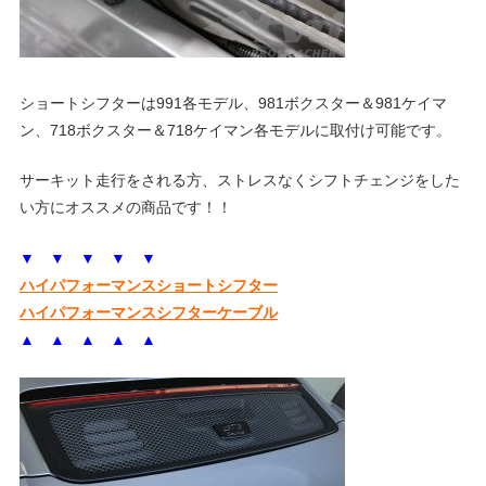
ェ
ま
す
。
チ
ショートシフターは991各モデル、981ボクスター＆981ケイマ
ン、718ボクスター＆718ケイマン各モデルに取付け可能です。
ュ
サーキット走行をされる方、ストレスなくシフトチェンジをした
い方にオススメの商品です！！
ー
▼
▼
▼
▼
▼
ニ
ハイパフォーマンスショートシフター
ハイパフォーマンスシフターケーブル
▲ ▲ ▲ ▲
▲
ン
グ