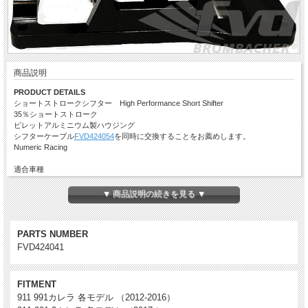
商品説明
PRODUCT DETAILS
ショートストロークシフター High Performance Short Shifter
35％ショートストローク
ビレットアルミニウム製ハウジング
シフターケーブル
FVD424054
を同時に交換することをお薦めします。
Numeric Racing
適合車種
ポルシェ・991カレラ 各モデル
ポルシェ・991.2カレラ 各モデル
▼ 商品説明の続きを見る ▼
ポルシェ・981ボクスター 各モデル
ポルシェ・981ケイマン 各モデル
ポルシェ・718ボクスター 各モデル
PARTS NUMBER
ポルシェ・718ケイマン 各モデル
FVD424041
FITMENT
911 991カレラ 各モデル （2012-2016）