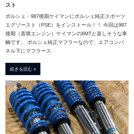
ブ
スト
ポルシェ・987後期ケイマンにポルシェ純正スポーツ
ロ
エグゾースト（PSE）をインストール！！ 今回は987
後期（直噴エンジン）ケイマンの6MTと楽しそうな車
グ
輌です。 ポルシェ純正マフラーなので、エアコンパ
ネル下にマフラース
続きを読む