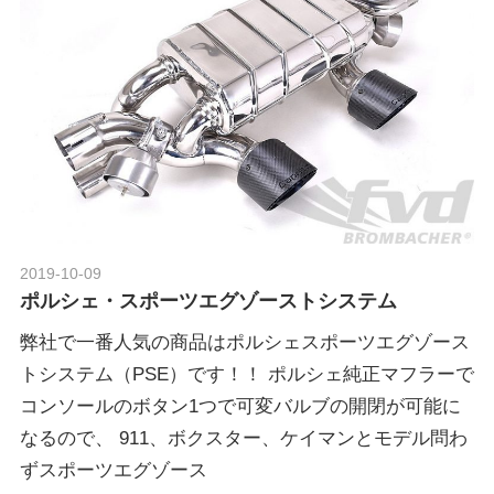
グ
p
や
レ
o
ー
ス
レ
r
ポ
ー
t
ト
な
2019-10-09
Morethan Motorsport
ど
ポ
ポルシェ・スポーツエグゾーストシステム
を
ご
弊社で一番人気の商品はポルシェスポーツエグゾース
ル
紹
トシステム（PSE）です！！ ポルシェ純正マフラーで
介
コンソールのボタン1つで可変バルブの開閉が可能に
い
シ
なるので、 911、ボクスター、ケイマンとモデル問わ
た
ずスポーツエグゾース
し