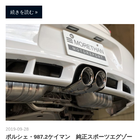
ェ
ま
す
続きを読む
。
チ
ュ
ー
ニ
ン
グ
2019-09-28
Morethan Motorsport
ポルシェ・987.2ケイマン 純正スポーツエグゾー