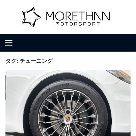
コ
M
ン
テ
ン
o
F
ツ
V
へ
D
r
ス
B
キ
タグ:
チューニング
r
ッ
e
o
プ
m
b
t
a
c
h
h
e
r
a
・