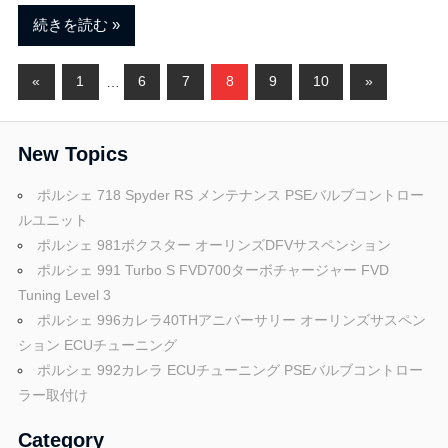
続きを読む
投
前
次
«
1
…
6
7
8
9
10
»
の
の
稿
記
記
New Topics
ナ
事
事
ビ
ポルシェ 718 Spyder RS メンテナンス PSEバルブコントロー
ルユニット
ゲ
ポルシェ 981ボクスター オーリンズDFVサスペンション
ポルシェ 991 Turbo S FVD700ターボチャージャー FVD
ー
Tuning Level 3
シ
ポルシェ 996カレラ40THアニバーサリー オーリンズサスペン
ション ECUチューニング
ョ
ポルシェ 992カレラ ECUチューニング PSEバルブコントロー
ン
ラー取付け
Category