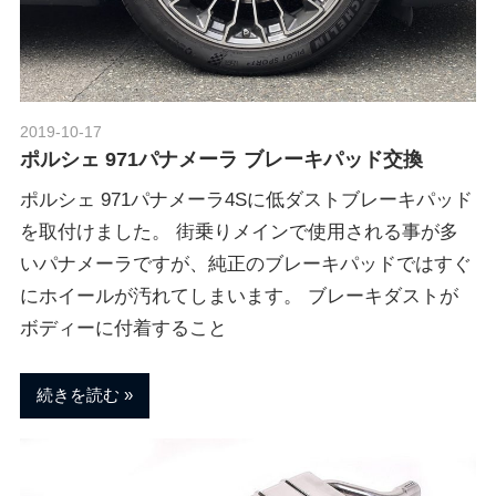
ポ
n
ル
シ
ェ
M
純
2019-10-17
Morethan Motorsport
正
ポルシェ 971パナメーラ ブレーキパッド交換
o
パ
ー
ポルシェ 971パナメーラ4Sに低ダストブレーキパッド
ツ
を取付けました。 街乗りメインで使用される事が多
t
・
いパナメーラですが、純正のブレーキパッドではすぐ
E
にホイールが汚れてしまいます。 ブレーキダストが
o
C
ボディーに付着すること
U
チ
r
ュ
続きを読む
ー
s
ニ
ン