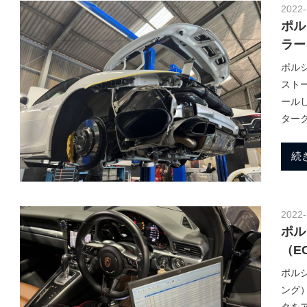
2022-
ュ
ポル
ラー
ポルシ
ー
スト
ール
ター
ニ
続
ン
2022-
ポル
グ
（E
ポルシ
ブ
ング）
タをア