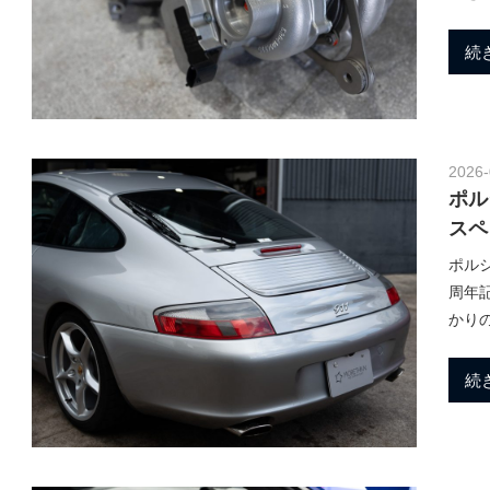
h
ポ
続
ル
a
シ
ェ
純
n
正
2026-
パ
ポル
ー
スペ
M
ツ
ポルシェ
・
周年
E
かり
o
C
U
続
チ
t
ュ
ー
ニ
ン