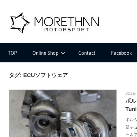
コ
ン
M
テ
ン
ツ
F
o
へ
V
ス
D
TOP
Online Shop
Contact
Facebook
キ
B
r
ッ
r
プ
タグ:
ECUソフトウェア
o
m
e
b
2026-
a
ポルシ
c
Tuni
t
h
ポルシ
e
部チ
r
ーをア
・