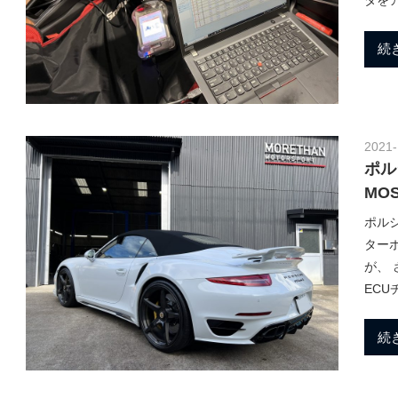
ロ
続
グ
2021-
ポル
MO
ポルシ
ターボ
が、
ECU
続