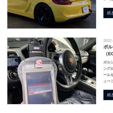
し
t
ま
続
す
。
ポ
2022-
ル
ポル
（E
シ
ポルシ
ング
ール
ェ
ュー
続
チ