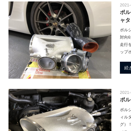
2021-
ポル
ャタ
ポルシ
対向
走行
ップ
続
2021-
ポル
ポルシ
ィル
グ）