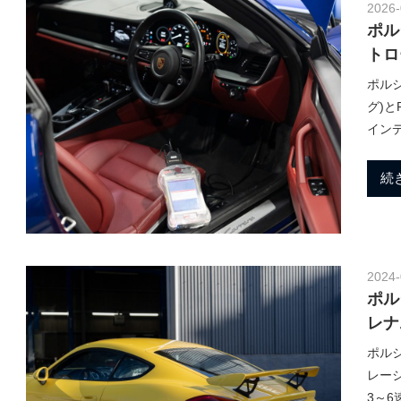
o
2026-
グ
ポル
や
トロ
レ
r
ポルシ
ー
グ)
ス
インデ
レ
s
ポ
続
ー
ト
p
な
ど
を
o
2024-
ご
ポル
紹
レナ
介
r
ポルシ
い
レーシ
た
3～