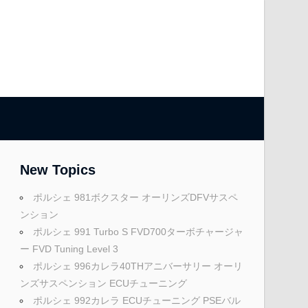
New Topics
ポルシェ 981ボクスター オーリンズDFVサスペ
ンション
ポルシェ 991 Turbo S FVD700ターボチャージャ
ー FVD Tuning Level 3
ポルシェ 996カレラ40THアニバーサリー オーリ
ンズサスペンション ECUチューニング
ポルシェ 992カレラ ECUチューニング PSEバル