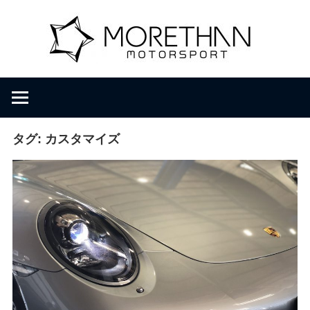
コ
M
ン
テ
ン
o
F
ツ
V
へ
D
r
ス
B
キ
タグ:
カスタマイズ
r
ッ
e
o
プ
m
b
t
a
c
h
h
e
r
a
・