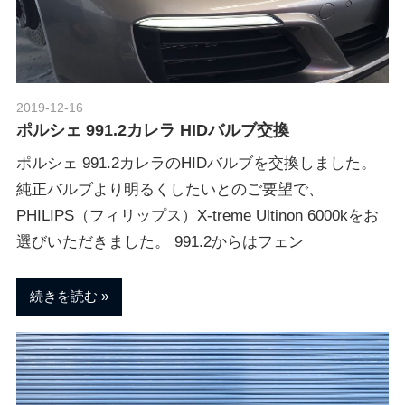
ポ
n
ル
シ
ェ
M
純
2019-12-16
Morethan Motorsport
正
ポルシェ 991.2カレラ HIDバルブ交換
o
パ
ー
ポルシェ 991.2カレラのHIDバルブを交換しました。
ツ
純正バルブより明るくしたいとのご要望で、
t
・
PHILIPS（フィリップス）X-treme Ultinon 6000kをお
E
選びいただきました。 991.2からはフェン
o
C
U
続きを読む
チ
r
ュ
ー
s
ニ
ン