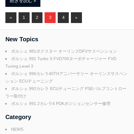
続きを読む
投
前
次
«
1
2
3
4
»
の
の
稿
記
記
New Topics
ナ
事
事
ビ
ポルシェ 981ボクスター オーリンズDFVサスペンション
ポルシェ 991 Turbo S FVD700ターボチャージャー FVD
ゲ
Tuning Level 3
ポルシェ 996カレラ40THアニバーサリー オーリンズサスペン
ー
ション ECUチューニング
シ
ポルシェ 992カレラ ECUチューニング PSEバルブコントロー
ラー取付け
ョ
ポルシェ 991.2カレラ4 PDKポジションセンサー修理
ン
Category
NEWS