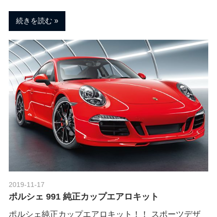
ェ
ま
す
続きを読む
。
チ
ュ
ー
ニ
ン
2019-11-17
Morethan Motorsport
グ
ポルシェ 991 純正カップエアロキット
ポルシェ純正カップエアロキット！！ スポーツデザ