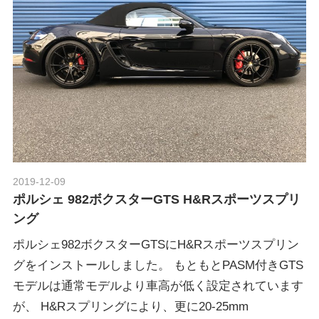
グ
p
や
レ
o
ー
ス
レ
r
ポ
ー
t
ト
な
2019-12-09
Morethan Motorsport
ど
ポ
ポルシェ 982ボクスターGTS H&Rスポーツスプリ
を
ング
ご
ル
紹
ポルシェ982ボクスターGTSにH&Rスポーツスプリン
介
グをインストールしました。 もともとPASM付きGTS
い
シ
モデルは通常モデルより車高が低く設定されています
た
が、 H&Rスプリングにより、更に20-25mm
し