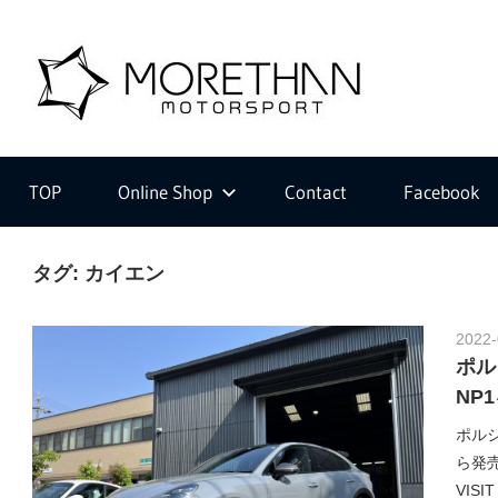
コ
ン
M
テ
ン
ツ
F
o
へ
V
ス
D
TOP
Online Shop
Contact
Facebook
キ
B
r
ッ
r
プ
タグ:
カイエン
o
m
e
b
2022-
a
ポル
c
NP
t
h
ポルシ
e
ら発
r
VIS
・