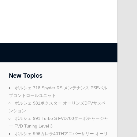
New Topics
ポルシェ 718 Spyder RS メンテナンス PSEバル
ブコントロールユニット
ポルシェ 981ボクスター オーリンズDFVサスペ
ンション
ポルシェ 991 Turbo S FVD700ターボチャージャ
ー FVD Tuning Level 3
ポルシェ 996カレラ40THアニバーサリー オーリ