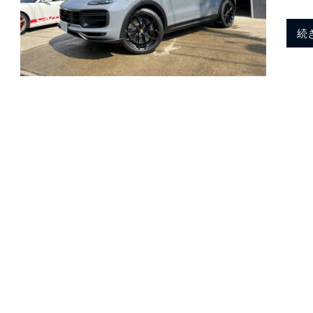
h
ポ
続
ル
a
シ
ェ
純
n
正
パ
ー
M
ツ
・
E
o
C
U
チ
t
ュ
ー
ニ
ン