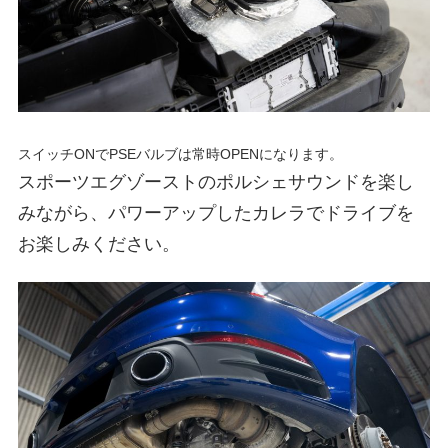
ブ
ロ
グ
スイッチONでPSEバルブは常時OPENになります。
スポーツエグゾーストのポルシェサウンドを楽し
みながら、パワーアップしたカレラでドライブを
お楽しみください。