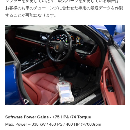
マフラーを変更していたり、吸気パーツを変更している場合は、
グ
p
お客様のお車のチューニングに合わせた専用の最適データを作製
や
することが可能になります。
レ
o
ー
ス
レ
r
ポ
ー
t
ト
な
ど
ポ
を
ご
ル
紹
介
い
シ
Software Power Gains ‐ +75 HP&+74 Torque
た
Max. Power – 338 kW / 460 PS / 460 HP @7000rpm
し