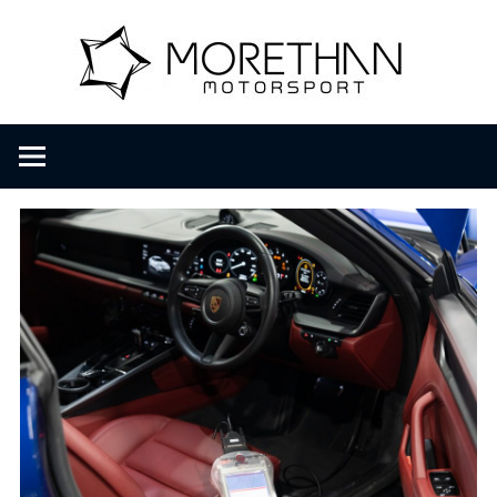
コ
M
ン
テ
ン
o
F
ツ
V
へ
D
r
ス
B
キ
r
ッ
e
o
プ
m
b
t
a
c
h
h
e
r
a
・