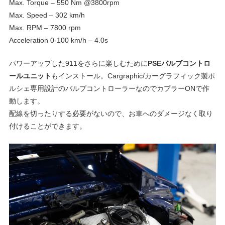
Max. Torque – 550 Nm @3800rpm
ェ
ま
Max. Speed – 302 km/h
す
Max. RPM – 7800 rpm
。
チ
Acceleration 0-100 km/h – 4.0s
パワーアップした911をさらに楽しむために
PSEバルブコントロ
ュ
ールユニット
もインストール。Cargraphic/カーグラフィック製ポ
ルシェ専用設計のバルブコントローラーなのでカプラーONで作
ー
動します。
配線を切ったりする必要がないので、お車へのダメージなく取り
付けることができます。
ニ
ン
グ