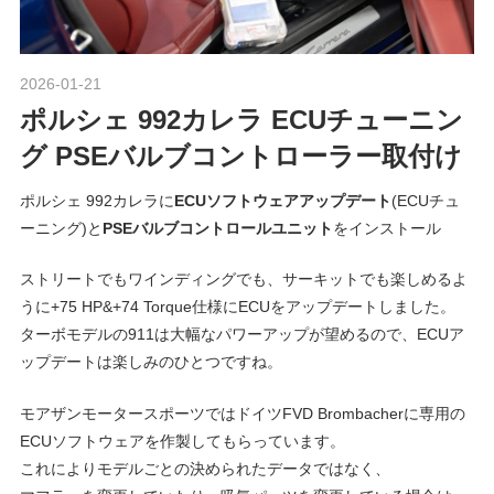
ポ
n
ル
シ
2026-01-21
Morethan Motorsport
ェ
M
ポルシェ 992カレラ ECUチューニン
純
正
グ PSEバルブコントローラー取付け
o
パ
ー
ポルシェ 992カレラに
ECUソフトウェアアップデート
(ECUチュ
ツ
ーニング)と
PSEバルブコントロールユニット
をインストール
t
・
ストリートでもワインディングでも、サーキットでも楽しめるよ
E
o
うに+75 HP&+74 Torque仕様にECUをアップデートしました。
C
ターボモデルの911は大幅なパワーアップが望めるので、ECUア
U
ップデートは楽しみのひとつですね。
チ
r
ュ
モアザンモータースポーツではドイツFVD Brombacherに専用の
ー
s
ECUソフトウェアを作製してもらっています。
ニ
これによりモデルごとの決められたデータではなく、
ン