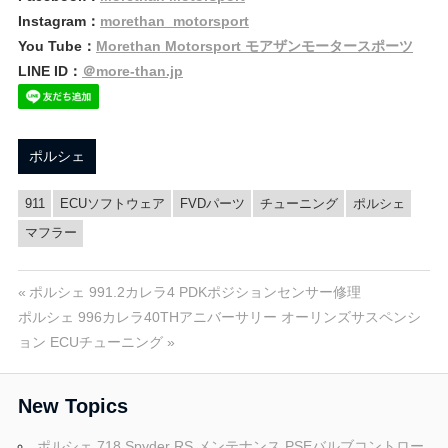
Instagram：
morethan_motorsport
You Tube：
Morethan Motorsport モアザンモータースポーツ
LINE ID：
＠more-than.jp
ポルシェ
911
ECUソフトウェア
FVDパーツ
チューニング
ポルシェ
マフラー
投
前
ポルシェ 991.2カレラ4 PDKポジションセンサー修理
次
の
ポルシェ 996カレラ40THアニバーサリー オーリンズサスペンシ
稿
の
投
ョン ECUチューニング
投
稿:
ナ
稿:
New Topics
ビ
ポルシェ 718 Spyder RS メンテナンス PSEバルブコントロー