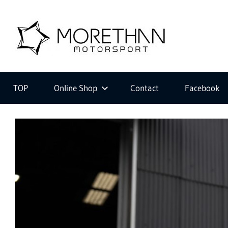
コ
ン
M
テ
ン
ツ
F
o
へ
V
ス
D
TOP
Online Shop
Contact
Facebook
キ
B
r
ッ
r
プ
o
m
e
b
a
c
t
h
e
r
・