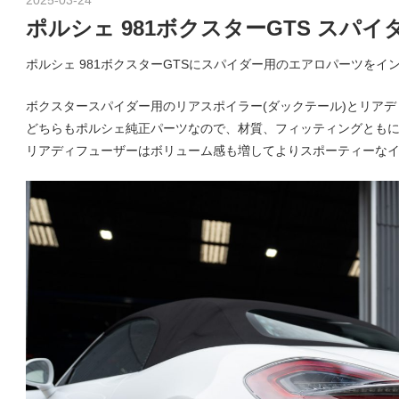
o
グ
ポルシェ 981ボクスターGTS ス
や
ポルシェ 981ボクスターGTSにスパイダー用のエアロパーツをイ
レ
r
ー
ボクスタースパイダー用のリアスポイラー(ダックテール)とリア
ス
どちらもポルシェ純正パーツなので、材質、フィッティングともにG
レ
s
リアディフューザーはボリューム感も増してよりスポーティーな
ポ
ー
ト
p
な
ど
を
o
ご
紹
介
r
い
た