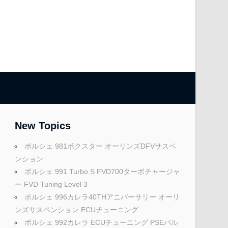
New Topics
ポルシェ 981ボクスター オーリンズDFVサスペ
ンション
ポルシェ 991 Turbo S FVD700ターボチャージャ
ー FVD Tuning Level 3
ポルシェ 996カレラ40THアニバーサリー オーリ
ンズサスペンション ECUチューニング
ポルシェ 992カレラ ECUチューニング PSEバル