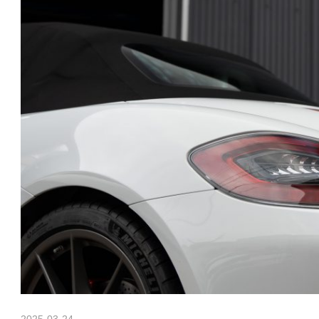
h
ポ
ル
a
シ
ェ
純
n
正
パ
ー
M
ツ
・
E
o
C
U
チ
t
ュ
ー
ニ
ン
2025-03-24
Morethan Motorsport