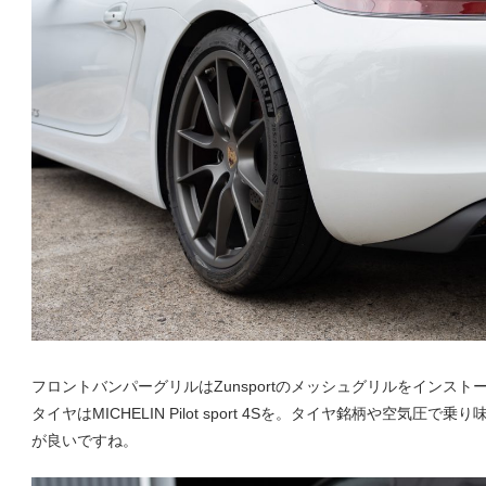
し
t
ま
す
。
ポ
ル
シ
ェ
フロントバンパーグリルはZunsportのメッシュグリルをインスト
タイヤはMICHELIN Pilot sport 4Sを。タイヤ銘柄や空
チ
が良いですね。