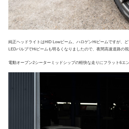
ロ
グ
純正ヘッドライトはHID Lowビーム、ハロゲンHiビームですが、
LEDバルブでHiビームも明るくなりましたので、夜間高速道路の
電動オープン2シーターミッドシップの軽快な走りにフラット6エン