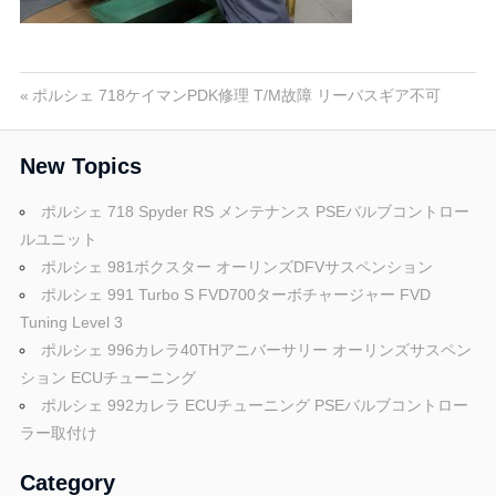
ポ
n
ル
シ
ェ
M
投
前
ポルシェ 718ケイマンPDK修理 T/M故障 リーバスギア不可
純
の
稿
正
投
o
New Topics
パ
稿:
ナ
ー
ポルシェ 718 Spyder RS メンテナンス PSEバルブコントロー
ビ
ツ
t
ルユニット
・
ポルシェ 981ボクスター オーリンズDFVサスペンション
ゲ
E
ポルシェ 991 Turbo S FVD700ターボチャージャー FVD
o
C
ー
Tuning Level 3
U
ポルシェ 996カレラ40THアニバーサリー オーリンズサスペン
シ
チ
r
ション ECUチューニング
ュ
ョ
ポルシェ 992カレラ ECUチューニング PSEバルブコントロー
ー
ラー取付け
ン
s
ニ
ン
Category