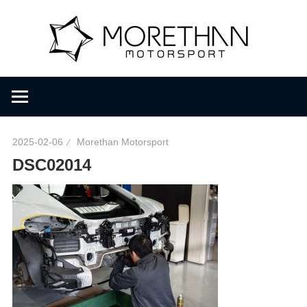
コ
M
ン
テ
ン
o
F
ツ
V
へ
D
r
ス
B
キ
r
2025-02-06
Morethan Motorsport
ッ
e
o
DSC02014
プ
m
b
t
a
c
h
h
e
r
a
・