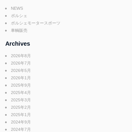
グ
p
NEWS
や
ポルシェ
レ
o
ポルシェモータースポーツ
ー
車輌販売
ス
レ
r
Archives
ポ
ー
2026年8月
t
ト
2026年7月
な
2026年5月
ど
2026年1月
ポ
を
2025年9月
ご
2025年4月
ル
紹
2025年3月
介
2025年2月
い
2025年1月
シ
た
2024年9月
し
2024年7月