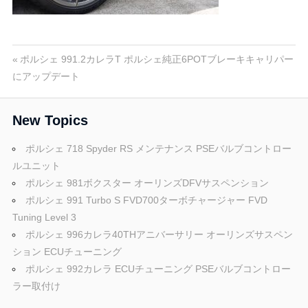
ポ
n
ル
シ
ェ
M
投
前
ポルシェ 991.2カレラT ポルシェ純正6POTブレーキキャリパー
純
の
にアップデート
稿
正
投
o
パ
稿:
ナ
New Topics
ー
ビ
ツ
t
ポルシェ 718 Spyder RS メンテナンス PSEバルブコントロー
・
ルユニット
ゲ
E
ポルシェ 981ボクスター オーリンズDFVサスペンション
o
C
ー
ポルシェ 991 Turbo S FVD700ターボチャージャー FVD
U
Tuning Level 3
シ
チ
r
ポルシェ 996カレラ40THアニバーサリー オーリンズサスペン
ュ
ョ
ション ECUチューニング
ー
ポルシェ 992カレラ ECUチューニング PSEバルブコントロー
ン
s
ニ
ラー取付け
ン