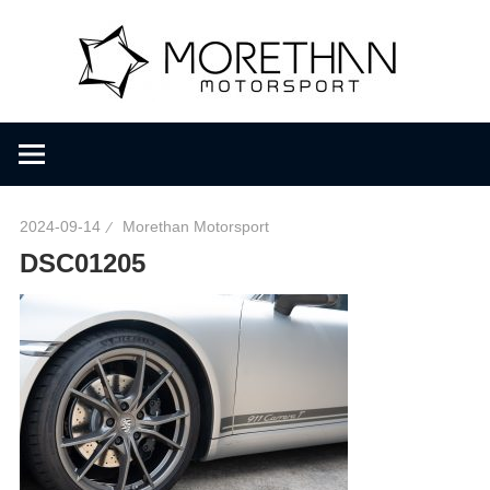
コ
M
ン
テ
ン
o
F
ツ
V
へ
D
r
ス
B
キ
r
2024-09-14
Morethan Motorsport
ッ
e
o
DSC01205
プ
m
b
t
a
c
h
h
e
r
a
・