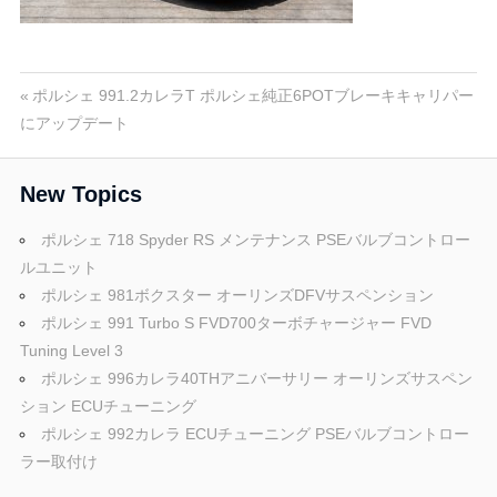
ポ
n
ル
シ
ェ
M
投
前
ポルシェ 991.2カレラT ポルシェ純正6POTブレーキキャリパー
純
の
にアップデート
稿
正
投
o
パ
稿:
ナ
New Topics
ー
ビ
ツ
t
ポルシェ 718 Spyder RS メンテナンス PSEバルブコントロー
・
ルユニット
ゲ
E
ポルシェ 981ボクスター オーリンズDFVサスペンション
o
C
ー
ポルシェ 991 Turbo S FVD700ターボチャージャー FVD
U
Tuning Level 3
シ
チ
r
ポルシェ 996カレラ40THアニバーサリー オーリンズサスペン
ュ
ョ
ション ECUチューニング
ー
ポルシェ 992カレラ ECUチューニング PSEバルブコントロー
ン
s
ニ
ラー取付け
ン