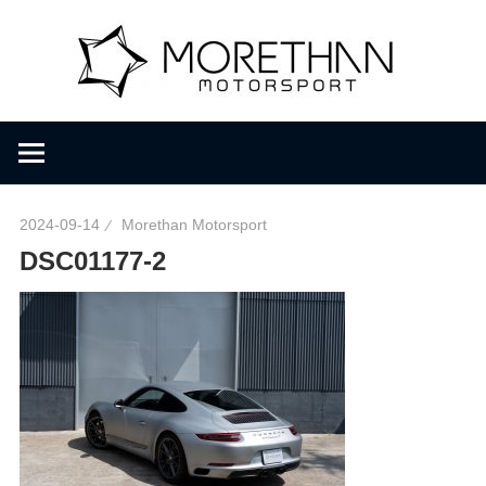
コ
M
ン
テ
ン
o
F
ツ
V
へ
D
r
ス
B
キ
r
2024-09-14
Morethan Motorsport
ッ
e
o
DSC01177-2
プ
m
b
t
a
c
h
h
e
r
a
・