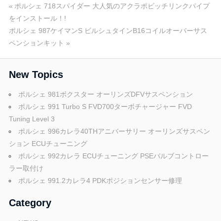
投
前
ポルシェ 718スパイダー 大人気のアクラポビッチリンクパイプ
の
をインストール！!
稿
次
投
ポルシェ 987ケイマンS ビルシュタインB16コイルオーバーサス
の
稿:
ペンションキット
ナ
投
ビ
稿:
New Topics
ゲ
ポルシェ 981ボクスター オーリンズDFVサスペンション
ー
ポルシェ 991 Turbo S FVD700ターボチャージャー FVD
Tuning Level 3
シ
ポルシェ 996カレラ40THアニバーサリー オーリンズサスペン
ョ
ション ECUチューニング
ポルシェ 992カレラ ECUチューニング PSEバルブコントロー
ン
ラー取付け
ポルシェ 991.2カレラ4 PDKポジションセンサー修理
Category