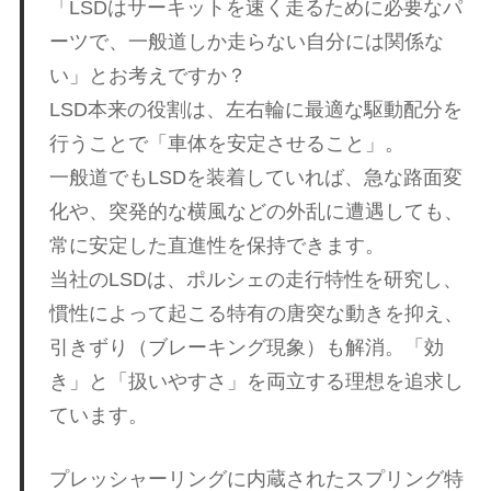
「LSDはサーキットを速く走るために必要なパ
グ
p
や
ーツで、一般道しか走らない自分には関係な
レ
い」とお考えですか？
o
ー
LSD本来の役割は、左右輪に最適な駆動配分を
ス
行うことで「車体を安定させること」。
レ
r
ポ
一般道でもLSDを装着していれば、急な路面変
ー
化や、突発的な横風などの外乱に遭遇しても、
t
ト
常に安定した直進性を保持できます。
な
当社のLSDは、ポルシェの走行特性を研究し、
ど
ポ
を
慣性によって起こる特有の唐突な動きを抑え、
ご
引きずり（ブレーキング現象）も解消。「効
ル
紹
き」と「扱いやすさ」を両立する理想を追求し
介
ています。
い
シ
た
し
プレッシャーリングに内蔵されたスプリング特