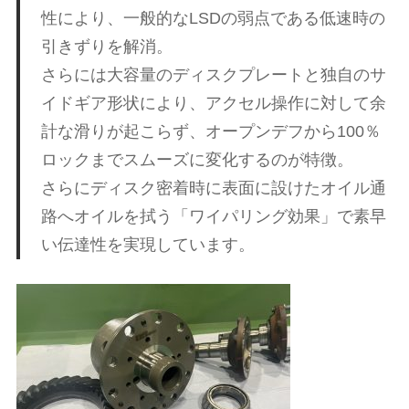
ェ
ま
性により、一般的なLSDの弱点である低速時の
す
引きずりを解消。
。
チ
さらには大容量のディスクプレートと独自のサ
イドギア形状により、アクセル操作に対して余
ュ
計な滑りが起こらず、オープンデフから100％
ロックまでスムーズに変化するのが特徴。
ー
さらにディスク密着時に表面に設けたオイル通
路へオイルを拭う「ワイパリング効果」で素早
ニ
い伝達性を実現しています。
ン
グ