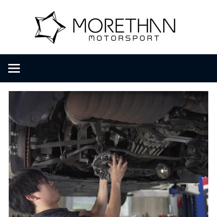
コ
M
ン
テ
ン
o
F
ツ
V
へ
D
r
ス
B
キ
r
ッ
e
o
プ
m
b
t
a
c
h
h
e
r
a
・