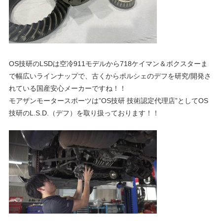
ブ
ロ
グ
OS技研のLSDは空冷911モデルから718ケイマン＆ボクスターま
で幅広いラインナップで、古くからポルシェのデフを研究/開発さ
れている国産安心メーカーですね！！
モアザンモータースポーツは”OS技研 技術認定代理店”としてOS
技研のL.S.D.（デフ）を取り扱っております！！