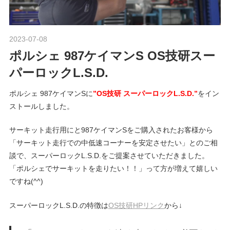
ポ
n
ル
シ
2023-07-08
Morethan Motorsport
ェ
M
ポルシェ 987ケイマンS OS技研スー
純
正
パーロックL.S.D.
o
パ
ー
ポルシェ 987ケイマンSに
”OS技研 スーパーロックL.S.D.”
をイン
ツ
ストールしました。
t
・
サーキット走行用にと987ケイマンSをご購入されたお客様から
E
o
「サーキット走行での中低速コーナーを安定させたい」とのご相
C
談で、スーパーロックL.S.D.をご提案させていただきました。
U
「ポルシェでサーキットを走りたい！！」って方が増えて嬉しい
チ
r
ですね(^^)
ュ
ー
s
スーパーロックL.S.D.の特徴は
OS技研HPリンク
から↓
ニ
ン