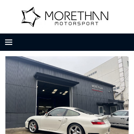
コ
M
ン
テ
ン
o
F
ツ
V
へ
D
r
ス
B
キ
r
ッ
e
o
プ
m
b
t
a
c
h
h
e
r
a
・