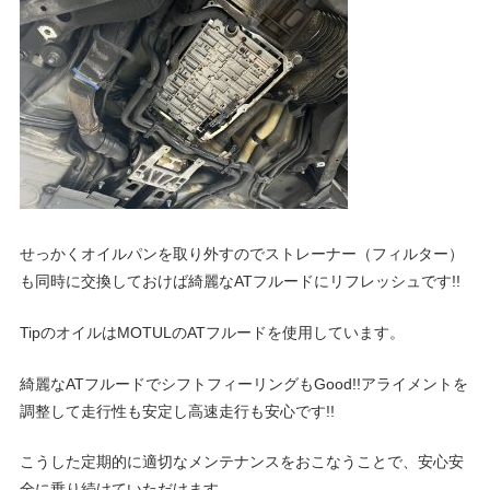
ェ
ま
す
。
チ
ュ
ー
せっかくオイルパンを取り外すのでストレーナー（フィルター）
も同時に交換しておけば綺麗なATフルードにリフレッシュです!!
ニ
TipのオイルはMOTULのATフルードを使用しています。
ン
綺麗なATフルードでシフトフィーリングもGood!!アライメントを
調整して走行性も安定し高速走行も安心です!!
グ
こうした定期的に適切なメンテナンスをおこなうことで、安心安
全に乗り続けていただけます。