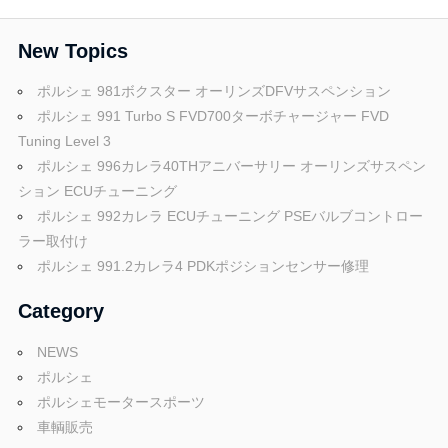
投
ビ
稿:
New Topics
ゲ
ポルシェ 981ボクスター オーリンズDFVサスペンション
ー
ポルシェ 991 Turbo S FVD700ターボチャージャー FVD
Tuning Level 3
シ
ポルシェ 996カレラ40THアニバーサリー オーリンズサスペン
ョ
ション ECUチューニング
ポルシェ 992カレラ ECUチューニング PSEバルブコントロー
ン
ラー取付け
ポルシェ 991.2カレラ4 PDKポジションセンサー修理
Category
NEWS
ポルシェ
ポルシェモータースポーツ
車輌販売