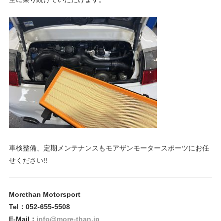
ブ
ロ
グ
車検整備、定期メンテナンスもモアザンモータースポーツにお任
せください!!
Morethan Motorsport
Tel：052-655-5508
E-Mail：
info@more-than.jp