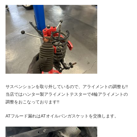
グ
p
や
レ
o
ー
ス
レ
r
ポ
ー
t
ト
な
ど
ポ
を
サスペンションを取り外しているので、アライメントの調整も!!
ご
当店ではハンター製アライメントテスターで4輪アライメントの
ル
紹
調整をおこなっております!!
介
ATフルード漏れはATオイルパンガスケットを交換します。
い
シ
た
し