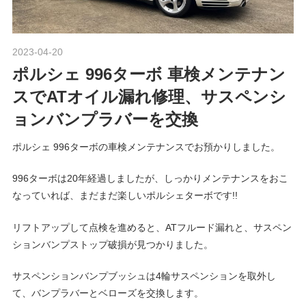
ポ
n
ル
シ
2023-04-20
Morethan Motorsport
ェ
M
ポルシェ 996ターボ 車検メンテナン
純
正
スでATオイル漏れ修理、サスペンシ
o
パ
ョンバンプラバーを交換
ー
ツ
t
ポルシェ 996ターボの車検メンテナンスでお預かりしました。
・
E
996ターボは20年経過しましたが、しっかりメンテナンスをおこ
o
C
なっていれば、まだまだ楽しいポルシェターボです!!
U
チ
リフトアップして点検を進めると、ATフルード漏れと、サスペン
r
ュ
ションバンプストップ破損が見つかりました。
ー
s
ニ
サスペンションバンプブッシュは4輪サスペンションを取外し
ン
て、バンプラバーとベローズを交換します。