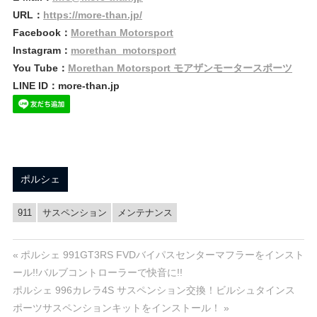
URL：
https://more-than.jp/
Facebook：
Morethan Motorsport
Instagram：
morethan_motorsport
You Tube：
Morethan Motorsport モアザンモータースポーツ
LINE ID：more-than.jp
ポルシェ
911
サスペンション
メンテナンス
投
前
ポルシェ 991GT3RS FVDバイパスセンターマフラーをインスト
の
ール!!バルブコントローラーで快音に!!
稿
次
投
ポルシェ 996カレラ4S サスペンション交換！ビルシュタインス
の
稿:
ポーツサスペンションキットをインストール！
ナ