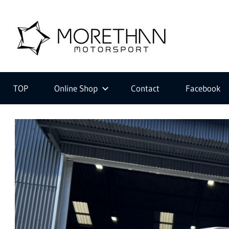
コ
ン
M
テ
ン
ツ
F
o
へ
V
ス
D
TOP
Online Shop
Contact
Facebook
キ
B
r
ッ
r
プ
o
m
e
b
a
c
t
h
e
r
・