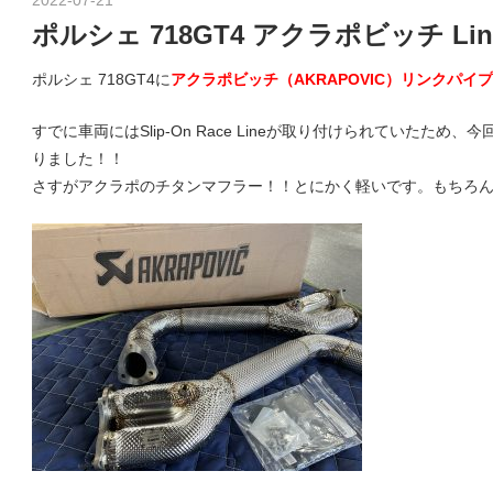
o
グ
ポルシェ 718GT4 アクラポビッチ Lin
や
ポルシェ 718GT4に
アクラポビッチ（AKRAPOVIC）リンクパイプ
レ
r
ー
すでに車両にはSlip-On Race Lineが取り付けられていた
ス
りました！！
レ
s
さすがアクラポのチタンマフラー！！とにかく軽いです。もちろんサ
ポ
ー
ト
p
な
ど
を
o
ご
紹
介
r
い
た