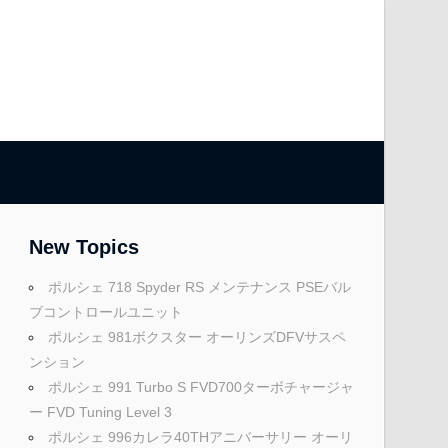
New Topics
ポルシェ 718 Spyder RS メンテナンス PSEバル
ブコントロールユニット
ポルシェ 981ボクスター オーリンズDFVサスペ
ンション
ポルシェ 991 Turbo S FVD700ターボチャージャ
ー FVD Tuning Level 3
ポルシェ 996カレラ40THアニバーサリー オーリ