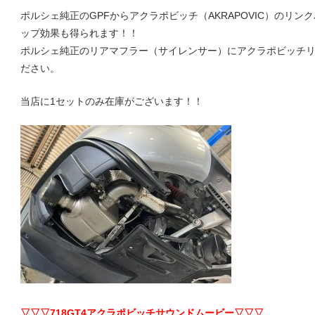
し
t
ポルシェ純正のGPFからアクラポビッチ（AKRAPOVIC）のリ
ま
ップ効果も得られます！！
す
ポルシェ純正のリアマフラー（サイレンサー）にアクラポビッチ
。
ポ
ださい。
当店に1セットのみ在庫がございます！！
ル
シ
ェ
チ
▽▽▽718GT4アクラポビッチサウンドムービー▽▽▽