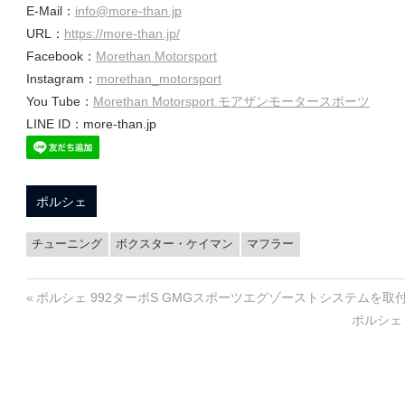
E-Mail：
info@more-than.jp
URL：
https://more-than.jp/
ロ
Facebook：
Morethan Motorsport
Instagram：
morethan_motorsport
You Tube：
Morethan Motorsport モアザンモータースポーツ
グ
LINE ID：more-than.jp
ポルシェ
チューニング
ボクスター・ケイマン
マフラー
投
前
ポルシェ 992ターボS GMGスポーツエグゾーストシステムを取
の
次
ポルシェ
稿
投
の
稿:
投
ナ
稿: