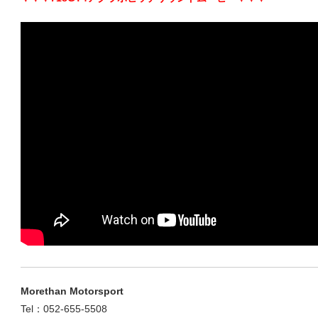
ュ
ー
ニ
ン
グ
Morethan Motorsport
ブ
Tel：052-655-5508