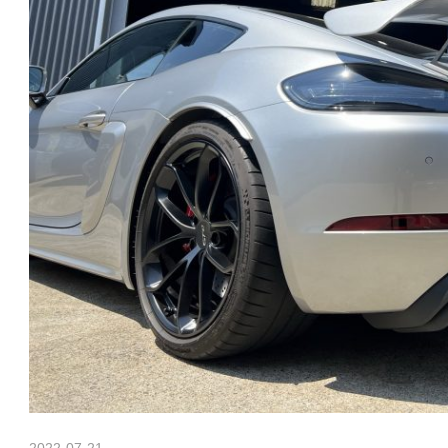
h
ポ
ル
a
シ
ェ
純
n
正
パ
ー
M
ツ
・
E
o
C
U
チ
t
ュ
ー
ニ
ン
2022-07-21
Morethan Motorsport