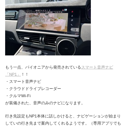
ブ
ロ
グ
もう一点、パイオニアから発売されている
スマート音声ナビ
「NP1」
！！
・スマート音声ナビ
・クラウドドライブレコーダー
・クルマWi-Fi
が装備された、音声のみのナビになります。
行き先設定もNP1本体に話しかけると、ナビゲーションが始まり
していの行き先まで案内してくれるようです。（専用アプリでも