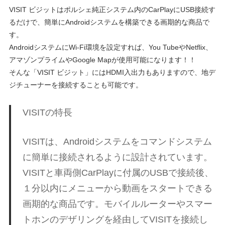
ポ
VISIT ビジットはポルシェ純正システム内のCarPlayにUSB接続す
n
ル
るだけで、簡単にAndroidシステムを構築できる画期的な商品で
シ
す。
ェ
M
AndroidシステムにWi-Fi環境を設定すれば、You TubeやNetflix、
純
アマゾンプライムやGoogle Mapが使用可能になります！！
正
そんな「VISIT ビジット」にはHDMI入出力もありますので、地デ
o
パ
ジチューナーを接続することも可能です。
ー
ツ
t
VISITの特長
・
E
o
C
VISITは、Androidシステムをコマンドシステム
U
に簡単に接続されるように設計されています。
チ
r
VISITと車両側CarPlayに付属のUSBで接続後、
ュ
１分以内にメニューから動画をスタートできる
ー
s
ニ
画期的な商品です。モバイルルーターやスマー
ン
トホンのデザリングを経由してVISITを接続し