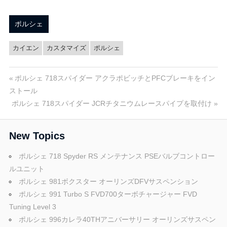
ポルシェ
カイエン
カスタマイズ
ポルシェ
投
前
ポルシェ 718スパイダー アクラポビッチとPFCブレーキをイン
の
ストール
稿
次
投
ポルシェ 718スパイダー JCRチタニウムレースパイプを取付け
の
稿:
ナ
投
New Topics
ビ
稿:
ポルシェ 718 Spyder RS メンテナンス PSEバルブコントロー
ゲ
ルユニット
ー
ポルシェ 981ボクスター オーリンズDFVサスペンション
ポルシェ 991 Turbo S FVD700ターボチャージャー FVD
シ
Tuning Level 3
ョ
ポルシェ 996カレラ40THアニバーサリー オーリンズサスペン