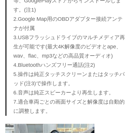
等、GooglePlayストアからインストールしま
ェ
ま
す。(注1)
す
。
2.Google Map用のOBDアダプター接続アンテ
チ
ナが付属
3.USBフラッシュドライブのマルチメディア再
ュ
生が可能です(最大4K解像度のビデオとape、
wav、flac、mp3などの高品質オーディオ)
ー
4.Bluetoothハンズフリー通話(注2)
5.操作は純正タッチスクリーンまたはタッチパ
ニ
ッド(注3)で操作します。
6.音声は純正スピーカーより再生します。
ン
7.適合車両ごとの画面サイズと解像度は自動的
に調整します。
グ