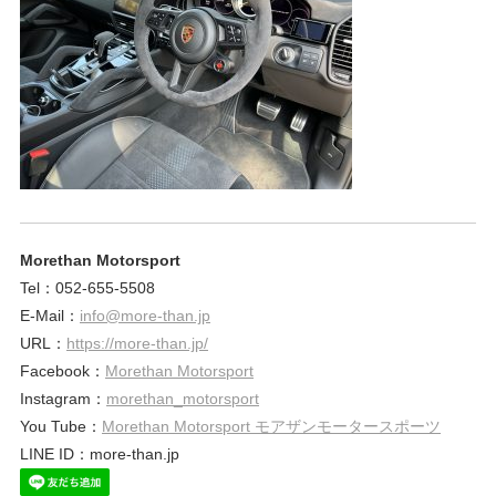
Morethan Motorsport
Tel：052-655-5508
E-Mail：
info@more-than.jp
URL：
https://more-than.jp/
Facebook：
Morethan Motorsport
Instagram：
morethan_motorsport
You Tube：
Morethan Motorsport モアザンモータースポーツ
LINE ID：more-than.jp