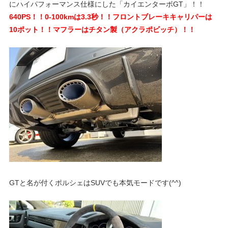
にハイパフォーマンス仕様にした「カイエンターボGT」！！
640PS！！0-100kmは3.3秒！！フロントブレーキキャリパーは
10ポット！！マフラーはチタン製（アクラポビッチ）！！
GTと名が付くポルシェはSUVでも本気モードです(^^)