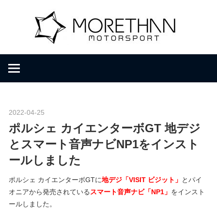
コ
M
ン
テ
ン
o
F
ツ
V
へ
D
r
ス
B
キ
r
ッ
e
o
2022-04-25
Morethan Motorsport
プ
m
ポルシェ カイエンターボGT 地デジ
b
t
とスマート音声ナビNP1をインスト
a
ールしました
c
h
h
ポルシェ カイエンターボGTに
地デジ「VISIT ビジット」
とパイ
e
オニアから発売されている
スマート音声ナビ「NP1」
をインスト
r
a
ールしました。
・