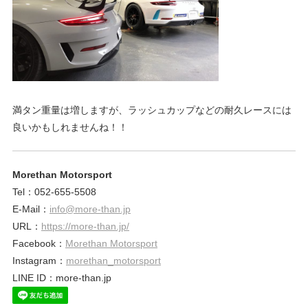
ェ
ま
す
。
チ
ュ
満タン重量は増しますが、ラッシュカップなどの耐久レースには
良いかもしれませんね！！
ー
Morethan Motorsport
ニ
Tel：052-655-5508
E-Mail：
info@more-than.jp
ン
URL：
https://more-than.jp/
Facebook：
Morethan Motorsport
Instagram：
morethan_motorsport
グ
LINE ID：more-than.jp