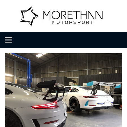
コ
M
ン
テ
ン
o
F
ツ
V
へ
D
r
ス
B
キ
r
ッ
e
o
プ
m
b
t
a
c
h
h
e
r
a
・