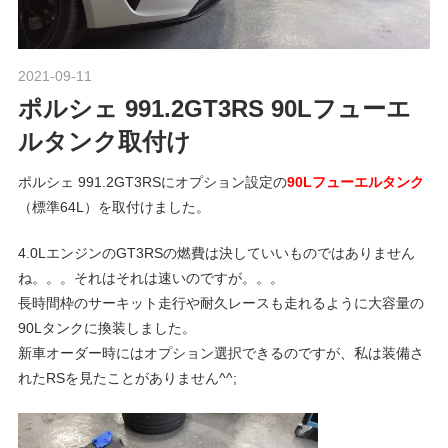
ポ
n
ル
シ
2021-09-11
Morethan Motorsport
ェ
M
ポルシェ 991.2GT3RS 90Lフューエ
純
正
ルタンク取付け
o
パ
ー
ポルシェ 991.2GT3RSにオプション設定の
90Lフューエルタンク
ツ
（標準64L）を取付けました。
t
・
4.0LエンジンのGT3RSの燃費は決していいものではありません
E
o
ね。。。それはそれは速いのですが。。。
C
長時間枠のサーキット走行や耐久レースも走れるように大容量の
U
90Lタンクに換装しました。
チ
r
新車オーダー時にはオプション選択できるのですが、私は装備さ
ュ
れたRSを見たことがありません^^;
ー
s
ニ
ン