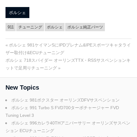
ブ
ポルシェ
ロ
911
チューニング
ポルシェ
ポルシェ純正パーツ
グ
投
前
ポルシェ 981ケイマンSにIPDプレナム&IPEスポーツキャタライ
の
ザー取付け&ECUチューニング
稿
次
投
ポルシェ 718スパイダー オーリンズTTX・RSSサスペンションキ
の
稿:
ットで足周りチューニング
ナ
投
ビ
稿:
New Topics
ゲ
ポルシェ 981ボクスター オーリンズDFVサスペンション
ー
ポルシェ 991 Turbo S FVD700ターボチャージャー FVD
Tuning Level 3
シ
ポルシェ 996カレラ40THアニバーサリー オーリンズサスペン
ョ
ション ECUチューニング