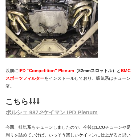
ェ
ま
す
。
チ
ュ
ー
以前に
IPD “Competition” Plenum
（82mmスロットル）
と
BMC
スポーツフィルター
をインストールしており、吸気系はチューン
ニ
済。
ン
こちら⇩⇩⇩
ポルシェ 987.2ケイマン IPD Plenum
グ
今回、排気系もチューンしましたので、今後はECUチューンや足
周りを詰めていけば、いっそう楽しいケイマンに仕上がると思い