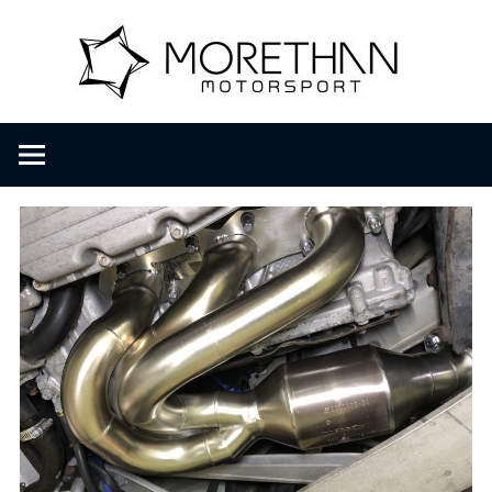
コ
M
ン
テ
ン
o
F
ツ
V
へ
D
r
ス
B
キ
r
ッ
e
o
プ
m
b
t
a
c
h
h
e
r
a
・