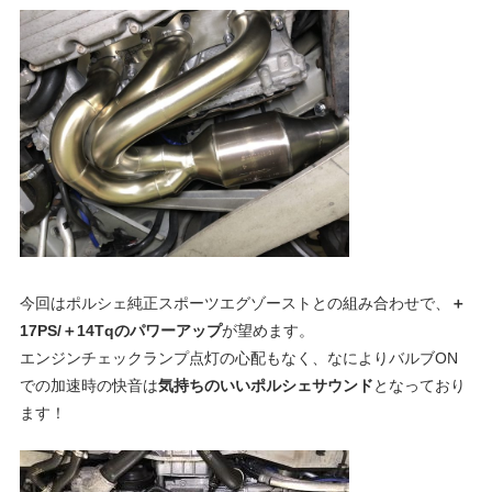
グ
p
や
レ
o
ー
ス
レ
r
ポ
ー
t
ト
な
ど
ポ
今回はポルシェ純正スポーツエグゾーストとの組み合わせで、
＋
を
17PS/＋14Tqのパワーアップ
が望めます。
ご
エンジンチェックランプ点灯の心配もなく、なによりバルブON
ル
紹
での加速時の快音は
気持ちのいいポルシェサウンド
となっており
介
ます！
い
シ
た
し