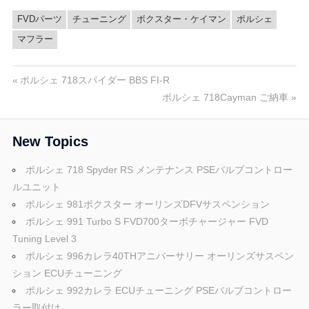
FVDパーツ
チューニング
ボクスター・ケイマン
ポルシェ
マフラー
投
前
ポルシェ 718スパイダー BBS FI-R
の
次
ポルシェ 718Cayman ご納車
稿
投
の
稿:
投
ナ
New Topics
稿:
ビ
ポルシェ 718 Spyder RS メンテナンス PSEバルブコントロー
ルユニット
ゲ
ポルシェ 981ボクスター オーリンズDFVサスペンション
ー
ポルシェ 991 Turbo S FVD700ターボチャージャー FVD
Tuning Level 3
シ
ポルシェ 996カレラ40THアニバーサリー オーリンズサスペン
ョ
ション ECUチューニング
ポルシェ 992カレラ ECUチューニング PSEバルブコントロー
ン
ラー取付け