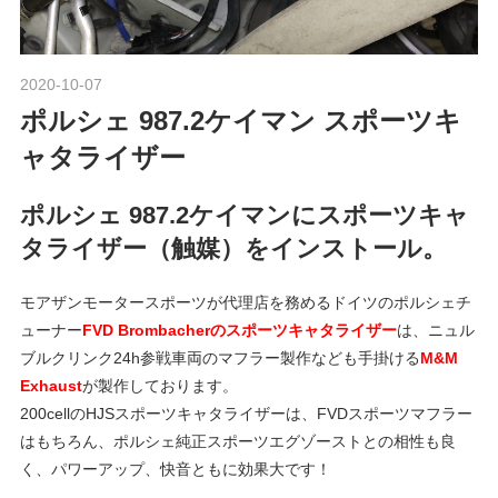
ポ
n
ル
シ
2020-10-07
Morethan Motorsport
ェ
M
ポルシェ 987.2ケイマン スポーツキ
純
正
ャタライザー
o
パ
ー
ポルシェ 987.2ケイマンにスポーツキャ
ツ
t
タライザー（触媒）をインストール。
・
E
モアザンモータースポーツが代理店を務めるドイツのポルシェチ
o
C
ューナー
FVD Brombacherのスポーツキャタライザー
は、ニュル
U
ブルクリンク24h参戦車両のマフラー製作なども手掛ける
M&M
チ
r
Exhaust
が製作しております。
ュ
200cellのHJSスポーツキャタライザーは、FVDスポーツマフラー
ー
はもちろん、ポルシェ純正スポーツエグゾーストとの相性も良
s
ニ
く、パワーアップ、快音ともに効果大です！
ン