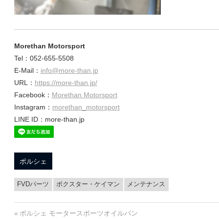
ュ
Morethan Motorsport
ー
Tel：052-655-5508
E-Mail：
info@more-than.jp
URL：
https://more-than.jp/
ニ
Facebook：
Morethan Motorsport
Instagram：
morethan_motorsport
LINE ID：more-than.jp
ン
ポルシェ
グ
FVDパーツ
ボクスター・ケイマン
メンテナンス
ブ
投
前
ポルシェ モータースポーツオイルパン