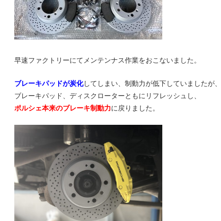
し
t
ま
す
。
ポ
早速ファクトリーにてメンテンナス作業をおこないました。
ル
ブレーキパッドが炭化
してしまい、制動力が低下していましたが
ブレーキパッド、ディスクローターともにリフレッシュし、
ポルシェ本来のブレーキ制動力
に戻りました。
シ
ェ
チ