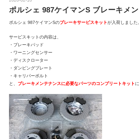
o
グ
ポルシェ 987ケイマンS ブレーキメ
や
ポルシェ 987ケイマンSの
ブレーキサービスキット
が入荷しました
レ
r
ー
サービスキットの内容は、
ス
・ブレーキパッド
レ
s
・ワーニングセンサー
ポ
・ディスクローター
ー
・ダンピングプレート
ト
p
・キャリパーボルト
な
と、
ブレーキメンテナンスに必要なパーツのコンプリートキット
ど
を
o
ご
紹
介
r
い
た