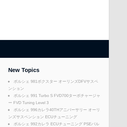
New Topics
ポルシェ 981ボクスター オーリンズDFVサスペ
ンション
ポルシェ 991 Turbo S FVD700ターボチャージャ
ー FVD Tuning Level 3
ポルシェ 996カレラ40THアニバーサリー オーリ
ンズサスペンション ECUチューニング
ポルシェ 992カレラ ECUチューニング PSEバル