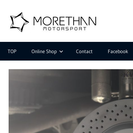
コ
ン
M
テ
ン
ツ
F
o
へ
V
ス
D
TOP
Online Shop
Contact
Facebook
キ
B
r
ッ
r
プ
o
m
e
b
a
c
t
h
e
r
・