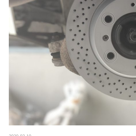
h
ポ
ル
a
シ
ェ
純
n
正
パ
ー
M
ツ
・
E
o
C
U
チ
t
ュ
ー
ニ
ン
2020-02-10
Morethan Motorsport