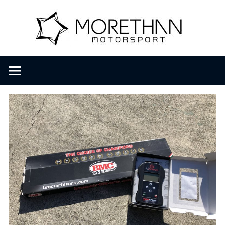
コ
M
ン
テ
ン
o
F
ツ
V
へ
D
r
ス
B
キ
r
ッ
e
o
プ
m
b
t
a
c
h
h
e
r
a
・