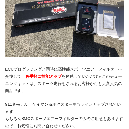
グ
p
や
レ
o
ー
ス
レ
r
ポ
ー
t
ト
な
ECUプログラミングと同時に高性能スポーツエアーフィルターへ
ど
交換して、
お手軽に性能アップ
を体感していただけるこのチュー
ポ
を
ニングキットは、スポーツ走行をされるお客様からも大変人気の
ご
商品です。
ル
紹
介
911各モデル、ケイマン＆ボクスター用もラインナップされてい
い
ます。
シ
た
もちろんBMCスポーツエアーフィルターのみのご用意もあります
し
ので、お気軽にお問い合わせください。