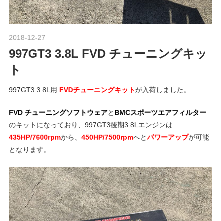
ポ
n
ル
シ
2018-12-27
Morethan Motorsport
ェ
M
997GT3 3.8L FVD チューニングキッ
純
正
ト
o
パ
ー
997GT3 3.8L用
FVDチューニングキット
が入荷しました。
ツ
t
FVD チューニングソフトウェア
と
BMCスポーツエアフィルター
・
のキットになっており、997GT3後期3.8Lエンジンは
E
o
435HP/7600rpm
から、
450HP/7500rpm
へと
パワーアップ
が可能
C
となります。
U
チ
r
ュ
ー
s
ニ
ン