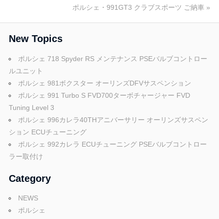
ブ
の
次
ポルシェ・991GT3 クラブスポーツ ご納車
稿
投
の
ロ
稿:
投
ナ
New Topics
稿:
ビ
ポルシェ 718 Spyder RS メンテナンス PSEバルブコントロー
グ
ルユニット
ゲ
ポルシェ 981ボクスター オーリンズDFVサスペンション
ー
ポルシェ 991 Turbo S FVD700ターボチャージャー FVD
Tuning Level 3
シ
ポルシェ 996カレラ40THアニバーサリー オーリンズサスペン
ョ
ション ECUチューニング
ポルシェ 992カレラ ECUチューニング PSEバルブコントロー
ン
ラー取付け
Category
NEWS
ポルシェ