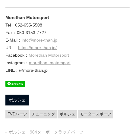
ェ
ま
す
。
Morethan Motorsport
チ
Tel：052-655-5508
Fax：050-3153-7727
ュ
E-Mail：
info@more-than.jp
URL：
https://more-than.jp/
Facebook：
Morethan Motorsport
ー
Instagram：
morethan_motorsport
LINE：@more-than.jp
ニ
ン
ポルシェ
FVDパーツ
チューニング
ポルシェ
モータースポーツ
グ
投
前
ポルシェ・964ターボ クラッチパーツ