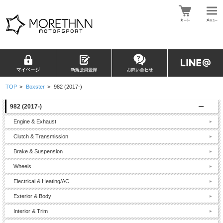
TOP
>
Boxster
>
982 (2017-)
982 (2017-)
Engine & Exhaust
Clutch & Transmission
Brake & Suspension
Wheels
Electrical & Heating/AC
Exterior & Body
Interior & Trim