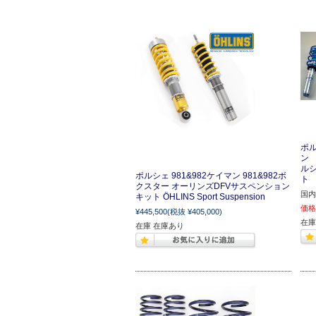
ポル
ン 
ル
ポルシェ 981&982ケイマン 981&982ボ
ト C
クスター オーリンズDFVサスペンション
国内
キット ÖHLINS Sport Suspension
価格
¥445,500
(税抜 ¥405,000)
在庫
在庫 在庫あり