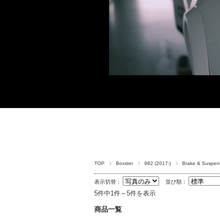
TOP
Boxster
982 (2017-)
Brake & Suspen
表示切替：
並び順：
5件中1件～5件を表示
商品一覧