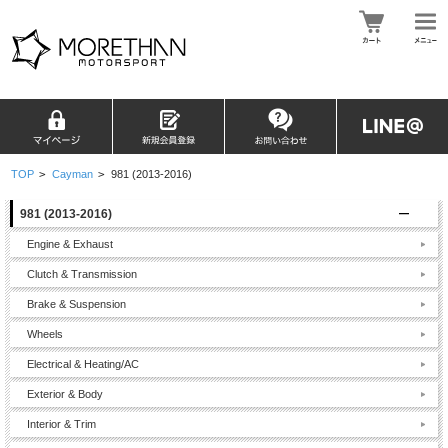
TOP
>
Cayman
>
981 (2013-2016)
981 (2013-2016)
Engine & Exhaust
Clutch & Transmission
Brake & Suspension
Wheels
Electrical & Heating/AC
Exterior & Body
Interior & Trim