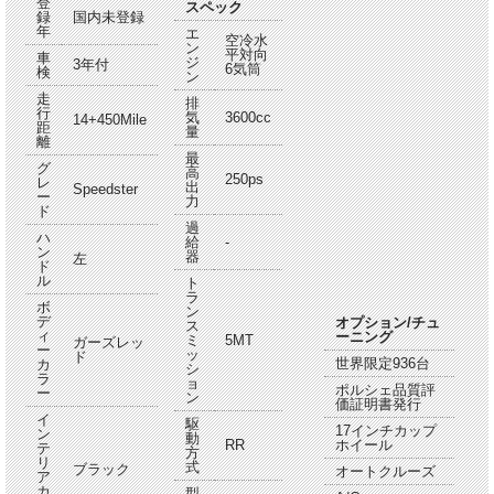
登
スペック
録
国内未登録
年
エ
空冷水
ン
平対向
車
ジ
3年付
6気筒
検
ン
走
排
行
気
3600cc
14+450Mile
距
量
離
最
グ
高
250ps
レ
出
Speedster
ー
力
ド
過
ハ
給
-
ン
器
左
ド
ル
ト
ラ
ボ
ン
デ
オプション/チュ
ス
ィ
ーニング
ミ
5MT
ガーズレッ
ー
ッ
ド
世界限定936台
カ
シ
ラ
ョ
ポルシェ品質評
ー
ン
価証明書発行
イ
駆
17インチカップ
ン
動
RR
ホイール
テ
方
リ
式
ブラック
オートクルーズ
ア
カ
型