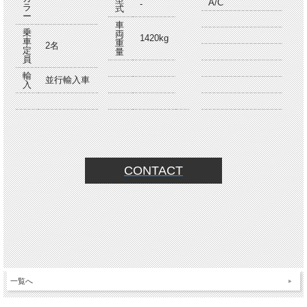
A/C
-
ラ
式
ー
車
乗
両
1420kg
車
重
2名
定
量
員
輸
並行輸入車
入
CONTACT
一覧へ