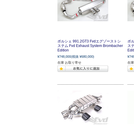
ポルシェ 991.2GT3 Fvdエグゾーストシ
ポル
ステム Fvd Exhaust System Brombacher
ステム
Edition
Edit
¥748,000
(税抜 ¥680,000)
¥74
在庫 お取り寄せ
在庫