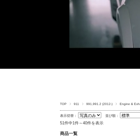
TOP
911
991,991.2 (2012-)
Engine & Exh
表示切替：
並び順：
51件中1件～40件を表示
商品一覧