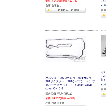
Cab
価格:
¥14,058
(税抜 ¥12,780)
在庫 在庫あり
¥12
在庫
ポ
F
ポルシェ 997.2カレラ 991カレラ
付） 
981ボクスター 981ケイマン バルブ
¥1,6
カバーガスケット1-3 Gasket valve
cover Cyl. 1-3
在庫
国内定価:
¥5,940
(税込)
価格:
¥4,752
(税抜 ¥4,320)
在庫 お取り寄せ