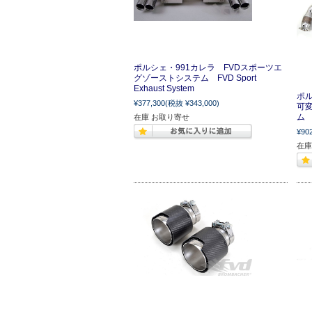
ポルシェ・991カレラ FVDスポーツエ
グゾーストシステム FVD Sport
Exhaust System
ポル
¥377,300
(税抜 ¥343,000)
可
ム S
在庫 お取り寄せ
¥90
在庫