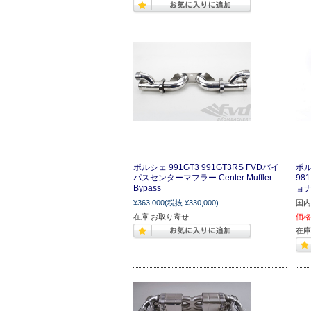
ポルシェ 991GT3 991GT3RS FVDバイ
ポル
パスセンターマフラー Center Muffler
98
Bypass
ョナー
¥363,000
(税抜 ¥330,000)
国内
在庫 お取り寄せ
価格
在庫