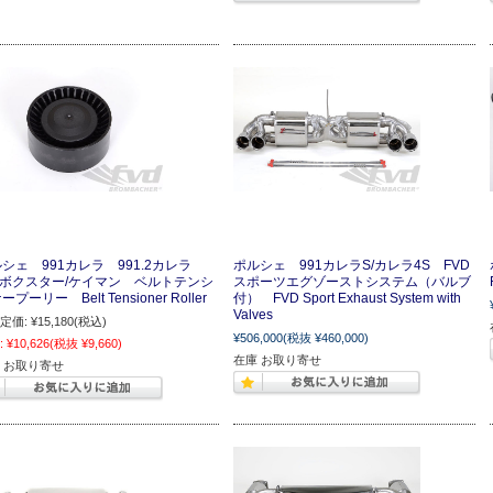
シェ 991カレラ 991.2カレラ
ポルシェ 991カレラS/カレラ4S FVD
1ボクスター/ケイマン ベルトテンシ
スポーツエグゾーストシステム（バルブ
プーリー Belt Tensioner Roller
付） FVD Sport Exhaust System with
Valves
定価:
¥15,180
(税込)
¥506,000
(税抜 ¥460,000)
:
¥10,626
(税抜 ¥9,660)
在庫 お取り寄せ
 お取り寄せ