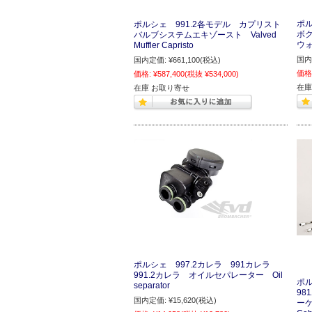
ポル
ポルシェ 991.2各モデル カプリスト
ボク
バルブシステムエキゾースト Valved
ウォ
Muffler Capristo
国内
国内定価:
¥661,100
(税込)
価格
価格:
¥587,400
(税抜 ¥534,000)
在庫
在庫 お取り寄せ
ポルシェ 997.2カレラ 991カレラ
991.2カレラ オイルセパレーター Oil
ポル
separator
98
国内定価:
¥15,620
(税込)
ーケー