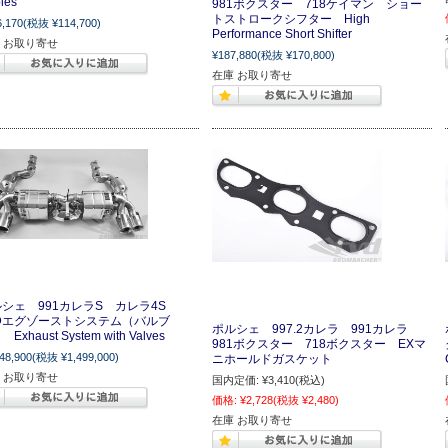
les
981ボクスター 718ケイマン ショー
トストロークシフター High
6,170
(税抜 ¥114,700)
Performance Short Shifter
 お取り寄せ
¥187,880
(税抜 ¥170,800)
在庫 お取り寄せ
ルシェ 991カレラS カレラ4S
VDエグゾーストシステム（バルブ
ポルシェ 997.2カレラ 991カレラ
Exhaust System with Valves
981ボクスター 718ボクスター EXマ
48,900
(税抜 ¥1,499,000)
ニホールドガスケット
 お取り寄せ
国内定価:
¥3,410
(税込)
価格:
¥2,728
(税抜 ¥2,480)
在庫 お取り寄せ