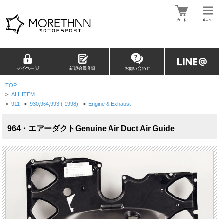
TOP
>
ALL ITEM
>
911
>
930,964,993 (-1998)
>
Engine & Exhaust
964・エアーダクトGenuine Air Duct Air Guide