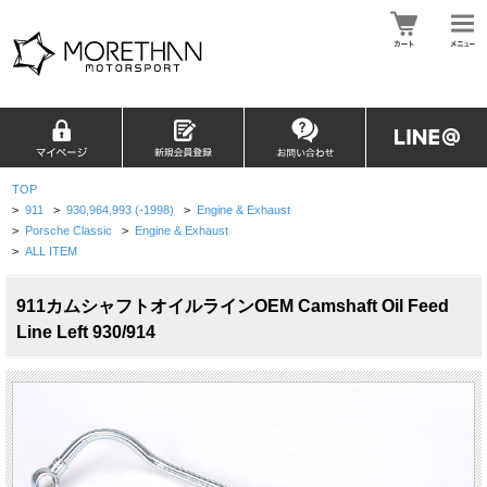
TOP
>
911
>
930,964,993 (-1998)
>
Engine & Exhaust
>
Porsche Classic
>
Engine & Exhaust
>
ALL ITEM
911カムシャフトオイルラインOEM Camshaft Oil Feed
Line Left 930/914