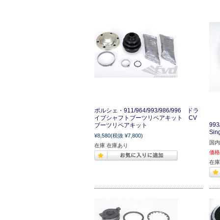
ポルシェ・911/964/993/986/996 ドラ
イブシャフトブーツリペアキット CV
99
ブーツリペアキット
Sin
¥8,580
(税抜 ¥7,800)
国内
在庫 在庫あり
価格
在庫