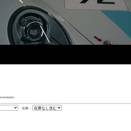
ransmission
在庫：