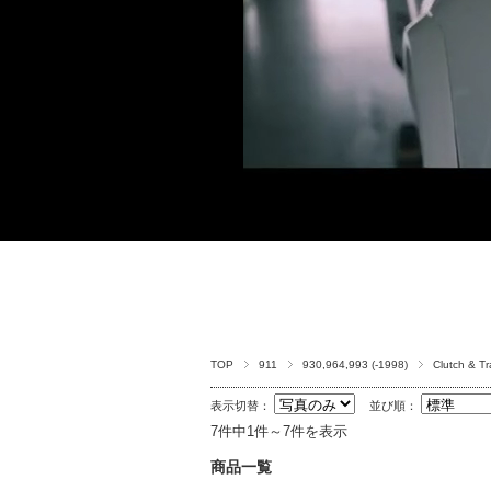
TOP
911
930,964,993 (-1998)
Clutch & T
表示切替：
並び順：
7件中1件～7件を表示
商品一覧