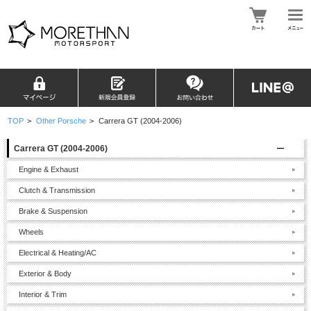
TOP
>
Other Porsche
>
Carrera GT (2004-2006)
Carrera GT (2004-2006)
Engine & Exhaust
Clutch & Transmission
Brake & Suspension
Wheels
Electrical & Heating/AC
Exterior & Body
Interior & Trim